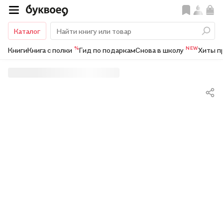
Каталог
%
NEW
Книги
Книга с полки
Гид по подаркам
Снова в школу
Хиты п