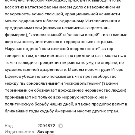
всех этих катастрофах мы имеем дело с извержением на
поверхность вечно тлеющей, иррациональной ненависти
менее одаренного к более одаренному. Интеллигенция и
предприниматели (включая независимых крестьян-
фермеров), "хозяева знаний" и "хозяева вещей" - вот главные
жертвы коммунистического террора во всех странах.
Нарушая кодекс "политической корректности", автор
говорит о том, о чем все знают, но предпочитают молчать: о
том, что люди от рождения не равны по уму, по энергии, по
художественной одаренности. В своем новом труде Игорь
Ефимов убедительно показывает, что противоборство
между "высоковольтными" и "низковольтными" (такими
терминами он обозначает врожденное неравенство людей)
пронизывает не только всю мировую историю, но и
политическую борьбу наших дней, а также предопределит в
ближайшие годы судьбу Америки и многих других стран.
Код
2094872
Издательство
Захаров