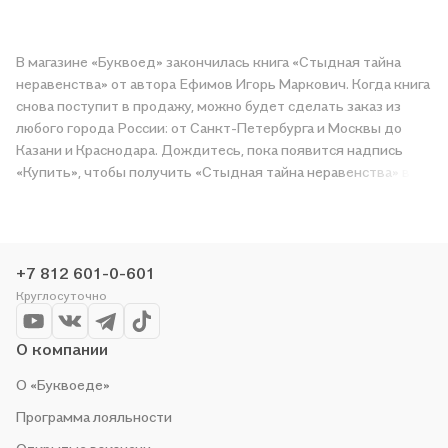
В магазине «Буквоед» закончилась книга «Стыдная тайна
неравенства» от автора Ефимов Игорь Маркович. Когда книга
снова поступит в продажу, можно будет сделать заказ из
любого города России: от Санкт-Петербурга и Москвы до
Казани и Краснодара. Дождитесь, пока появится надпись
«Купить», чтобы получить «Стыдная тайна неравенства» в
магазине сети или заказать доставку. Мы и сами любим
читать, поэтому делаем всё, чтобы вы могли купить
понравившуюся историю по приятной цене. Например,
организуем конкурсы и проводим акции. Оставайтесь с нами,
+7 812 601-0-601
чтобы не упустить выгоду!
Круглосуточно
О компании
О «Буквоеде»
Программа лояльности