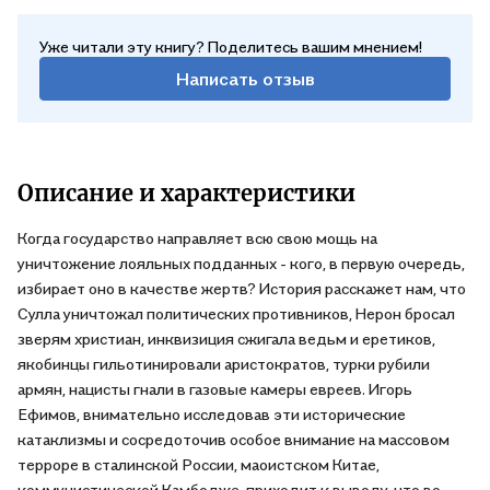
терминами он обозначает врожденное неравенство людей)
пронизывает не только всю мировую историю, но и
Уже читали эту книгу? Поделитесь вашим мнением!
политическую борьбу наших дней, а также предопределит в
Написать отзыв
ближайшие годы судьбу Америки и многих других стран.
Описание и характеристики
Когда государство направляет всю свою мощь на
уничтожение лояльных подданных - кого, в первую очередь,
избирает оно в качестве жертв? История расскажет нам, что
Сулла уничтожал политических противников, Нерон бросал
зверям христиан, инквизиция сжигала ведьм и еретиков,
якобинцы гильотинировали аристократов, турки рубили
армян, нацисты гнали в газовые камеры евреев. Игорь
Ефимов, внимательно исследовав эти исторические
катаклизмы и сосредоточив особое внимание на массовом
терроре в сталинской России, маоистском Китае,
коммунистической Камбодже, приходит к выводу, что во