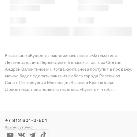
В магазине «Буквоед» закончилась книга «Математика.
Летние задания. Переходим в 5 класс» от автора Светин
Андрей Валентинович. Когда книга снова поступит в продажу,
можно будет сделать заказ из любого города России: от
Санкт-Петербурга и Москвы до Казани и Краснодара.
Дождитесь, пока появится надпись «Купить», чтобы
получить «Математика. Летние задания. Переходим в 5
класс» в магазине сети или заказать доставку. Мы и сами
любим читать, поэтому делаем всё, чтобы вы могли купить
понравившуюся историю по приятной цене. Например,
+7 812 601-0-601
организуем конкурсы и проводим акции. Оставайтесь с нами,
Круглосуточно
чтобы не упустить выгоду!