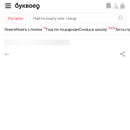
Каталог
%
NEW
Книги
Книга с полки
Гид по подаркам
Снова в школу
Хиты п
6+