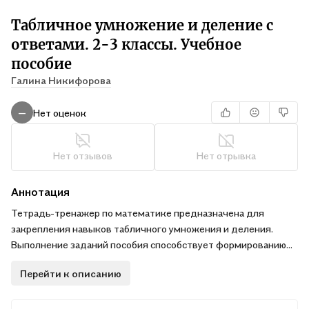
Табличное умножение и деление с
ответами. 2-3 классы. Учебное
пособие
Галина Никифорова
Нет оценок
—
Нет отзывов
Нет отрывка
Аннотация
Тетрадь-тренажер по математике предназначена для
закрепления навыков табличного умножения и деления.
Выполнение заданий пособия способствует формированию
универсальных учебных действий: планированию, умению
Перейти к описанию
работать самостоятельно и в парах, выполнению
самопроверки по ответам, исправлению ошибок. Пособие
позволит родителям и педагогам определить степень