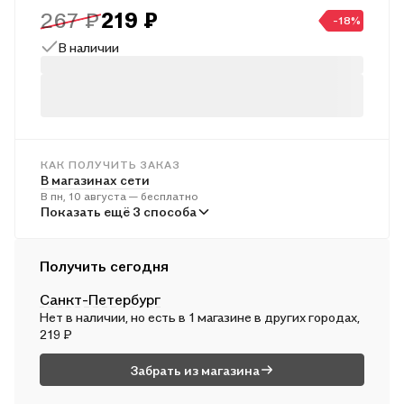
267 ₽
219 ₽
освоения материала ребенком, выявить пробелы и
-18%
организовать дифференцированную работу по их устранению.
В наличии
Учебное пособие предназначено для учащихся 2 и 3 классов
общеобразовательных организаций.
КАК ПОЛУЧИТЬ ЗАКАЗ
В магазинах сети
В пн, 10 августа — бесплатно
В пунктах выдачи
Показать ещё 3 способа
Во вт, 11 августа — от 241 ₽
Курьером
Получить сегодня
Во вт, 11 августа — от 312 ₽
Санкт-Петербург
Почтой России
Нет в наличии, но есть в 1 магазине в других городах,
В ср, 12 августа — от 494 ₽
219 ₽
Забрать из магазина