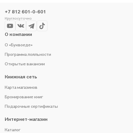
могли купить понравившуюся историю по приятной цене.
Например, организуем конкурсы и проводим акции.
+7 812 601-0-601
Оставайтесь с нами, чтобы не упустить выгоду!
Круглосуточно
О компании
О «Буквоеде»
Программа лояльности
Открытые вакансии
Книжная сеть
Карта магазинов
Бронирование книг
Подарочные сертификаты
Интернет-магазин
Каталог