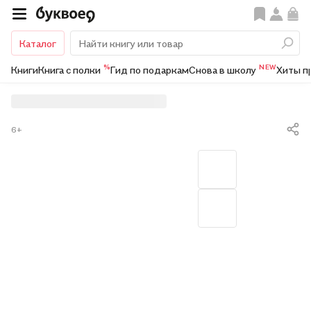
Каталог
%
NEW
Книги
Книга с полки
Гид по подаркам
Снова в школу
Хиты п
6+