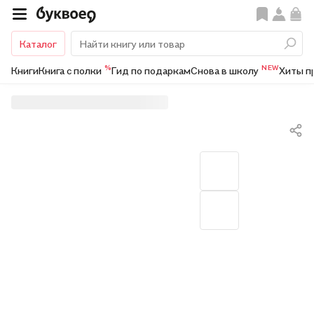
Каталог
%
NEW
Книги
Книга с полки
Гид по подаркам
Снова в школу
Хиты п