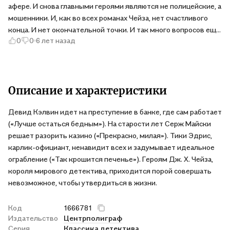
афере. И снова главными героями являются не полицейские, а
мошенники. И, как во всех романах Чейза, нет счастливого
конца. И нет окончательной точки. И так много вопросов ещё
0
0
6 лет назад
осталось: Джесс, Тикки, Мел и Ира. Больше всего мне жаль
Иру, которая вляпалась в эту историю, но так красиво её
закончила.
Описание и характеристики
Девид Кэлвин идет на преступение в банке, где сам работает
(«Лучше остаться бедным»). На старости лет Серж Майски
решает разорить казино («Прекрасно, милая»). Тики Эдрис,
карлик-официант, ненавидит всех и задумывает идеальное
ограбление («Так крошится печенье»). Героям Дж. Х. Чейза,
короля мирового детектива, приходится порой совершать
невозможное, чтобы утвердиться в жизни.
Код
1666781
Издательство
Центрполиграф
Серия
Классика детектива