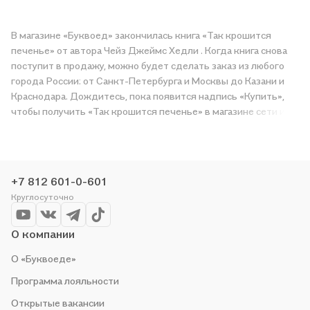
В магазине «Буквоед» закончилась книга «Так крошится
печенье» от автора Чейз Джеймс Хедли . Когда книга снова
поступит в продажу, можно будет сделать заказ из любого
города России: от Санкт-Петербурга и Москвы до Казани и
Краснодара. Дождитесь, пока появится надпись «Купить»,
чтобы получить «Так крошится печенье» в магазине сети или
заказать доставку. Мы и сами любим читать, поэтому делаем
всё, чтобы вы могли купить понравившуюся историю по
приятной цене. Например, организуем конкурсы и проводим
акции. Оставайтесь с нами, чтобы не упустить выгоду!
+7 812 601-0-601
Круглосуточно
О компании
О «Буквоеде»
Программа лояльности
Открытые вакансии