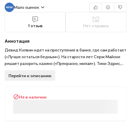
Мало оценок
1 отзыв
Нет отрывка
Аннотация
Девид Кэлвин идет на преступение в банке, где сам работает
(«Лучше остаться бедным»). На старости лет Серж Майски
решает разорить казино («Прекрасно, милая»). Тики Эдрис,
карлик-официант, ненавидит всех и задумывает идеальное
Перейти к описанию
ограбление («Так крошится печенье»). Героям Дж. Х. Чейза,
короля мирового детектива, приходится порой совершать
невозможное, чтобы утвердиться в жизни.
Не в наличии