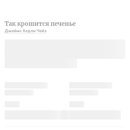
Так крошится печенье
Джеймс Хедли Чейз