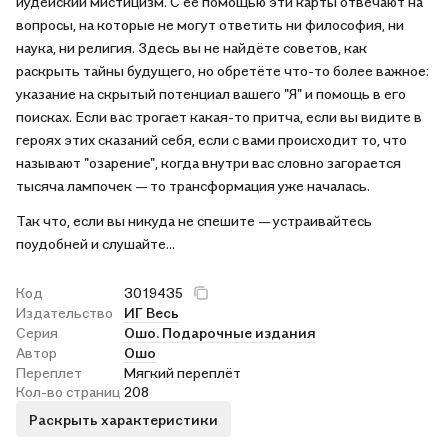
иудейский мистицизм. С её помощью эти карты отвечают на
вопросы, на которые не могут ответить ни философия, ни
наука, ни религия. Здесь вы не найдёте советов, как
раскрыть тайны будущего, но обретёте что-то более важное:
указание на скрытый потенциал вашего "Я" и помощь в его
поисках. Если вас трогает какая-то притча, если вы видите в
героях этих сказаний себя, если с вами происходит то, что
называют "озарение", когда внутри вас словно загорается
тысяча лампочек — то трансформация уже началась.
Так что, если вы никуда не спешите — устраивайтесь
поудобней и слушайте…
Код
3019435
Издательство
ИГ Весь
Серия
Ошо. Подарочные издания
Автор
Ошо
Переплет
Мягкий переплёт
Кол-во страниц
208
Раскрыть характеристики