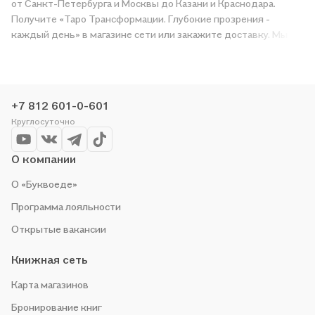
от Санкт-Петербурга и Москвы до Казани и Краснодара.
Получите «Таро Трансформации. Глубокие прозрения -
каждый день» в магазине сети или закажите доставку. Мы и
сами любим читать, поэтому делаем всё, чтобы вы могли
купить понравившуюся историю по приятной цене. Например,
организуем конкурсы и проводим акции. Оставайтесь с нами,
чтобы не упустить выгоду!
+7 812 601-0-601
Круглосуточно
О компании
О «Буквоеде»
Программа лояльности
Открытые вакансии
Книжная сеть
Карта магазинов
Бронирование книг