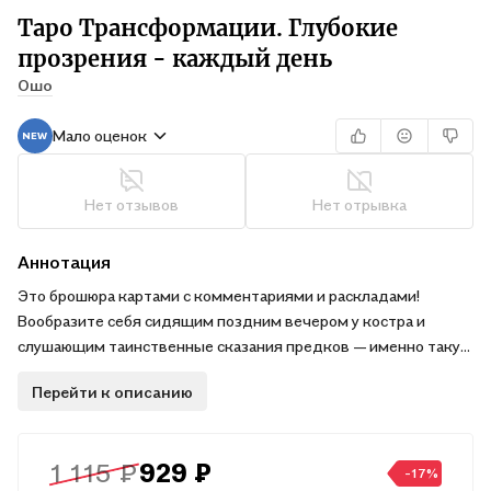
Таро Трансформации. Глубокие
прозрения - каждый день
Ошо
Мало оценок
Нет отзывов
Нет отрывка
Аннотация
Это брошюра картами с комментариями и раскладами!
Вообразите себя сидящим поздним вечером у костра и
слушающим таинственные сказания предков — именно такую
атмосферу подарит вам «Таро трансформации».
Перейти к описанию
Эта книга рассказывает истории 60 красивейших карт,
иллюстрирующих мудрые притчи великих традиций – таких
как дзен-буддизм, тантра, дао, суфизм, христианский и
1 115 ₽
929 ₽
иудейский мистицизм. С её помощью эти карты отвечают на
-17%