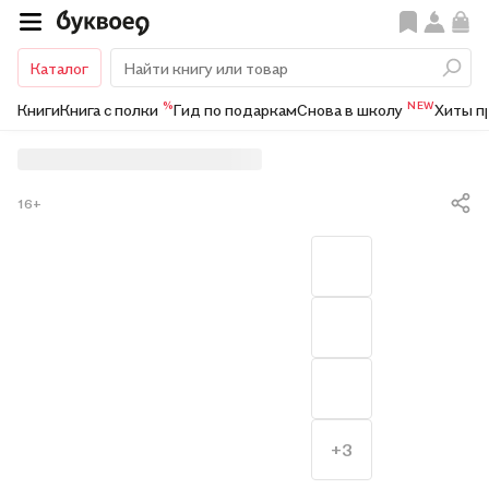
Каталог
%
NEW
Книги
Книга с полки
Гид по подаркам
Снова в школу
Хиты п
16+
+3