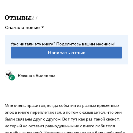
тайны, яды, интриги. Высококлассный сюжет!" Анастасия
Ханина, главный редактор ReadRate
Отзывы
27
«Сара Пеннер сплела историю трех героинь и двух эпох в
Сначала новые
единый рассказ о ядах, мести и тайном объединении
женщин, поддерживающих друг друга во враждебном к ним
мире». Кейт Куинн, писательница
Уже читали эту книгу? Поделитесь вашим мнением!
Написать отзыв
“Увлекательная история о ядах, зельях и темных делах,
совершаемых во имя выживания”. Хезэр Уэбб, писательница
Ксюшка Киселева
Мне очень нравится, когда события из разных временных
эпох в книге переплетаются, а потом оказывается, что они
были связаны друг с другом. Вот тут как раз такой сюжет,
который не оставит равнодушным ни одного любителя
подобных историй. История закручивается в большой клубок