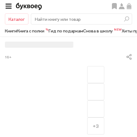
Каталог
%
NEW
Книги
Книга с полки
Гид по подаркам
Снова в школу
Хиты п
16+
+3