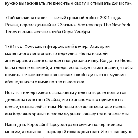
нужно вытаскивать, подносить к свету и отмывать дочиста».
«Тайная лавка ядов» — самый громкий дебют 2021 года.
Роман, переведенный на 23 языка. Бестселлер The New York
Times и книга месяца клуба Опры Уинфри.
1791 год. Холодный февральский вечер. Задворки
маленького лондонского переулка. Нелла в своей
аптекарской лавке ожидает новую заказчицу. Когда-то Нелла
была целительницей, а теперь использует свои знания, чтобы
помочь отчаявшимся женщинам освободиться от мужчин,
обошедшихся с ними подло и жестоко.
Но в тот вечер вместо заказчицы у нее на пороге появится
двенадцатилетняя Элайза, и это знакомство приведет к
неожиданным событиям. Нелла и все женщины, чьи имена
она бережно хранит в своем журнале, окажутся в опасности.
Наши дни. Кэролайн Парсуэлл ради семьи пожертвовала
многим, а главное — карьерой исследователя. И вот, накануне