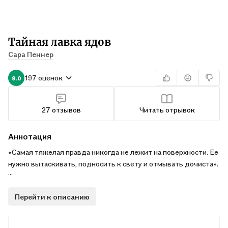
Тайная лавка ядов
Сара Пеннер
197 оценок
9.0
27 отзывов
Читать отрывок
Аннотация
«Самая тяжелая правда никогда не лежит на поверхности. Ее
нужно вытаскивать, подносить к свету и отмывать дочиста».
«Тайная лавка ядов» — самый громкий дебют 2021 года.
Перейти к описанию
Роман, переведенный на 23 языка. Бестселлер The New York
Times и книга месяца клуба Опры Уинфри.