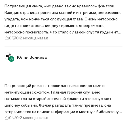
Потрясающая книга, мне давно так не нравилось фэнтези.
Каждая страница пропитана магией и интригами, невозможно
угадать, чем кончиться следующая глава. Очень интересно
ведется повествование двух времен одновременно,
интересно посмотреть, что стало с лавкой спустя годы и что
0
0
2 месяца назад
в ней было, когда она только открылась. Героини хорошо
описаны и переданы. У автора легкий и интересный слог,
читать одно удовольствие.
Юлия Волкова
Потрясающий роман, с неожиданными поворотами и
интнигующим сюжетом. Главная героиня случайно
натыкается на старый аптечный флакон и это запускает
цепочку событий. Желая разгадать тайну предмета, она
отправляется на поиски информации в местную библиотеку.
0
0
2 месяца назад
Параллельно перед читателем разворачивается история
работника аптеки, прежней владелицы флакона. Прошлое