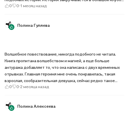
0
0
1 месяц назад
тайн и загадок, которые постепенно распутывает главная
героиня из современного времени. Живое повествование
добавляет истории динамики, а прекрасно прописанные
Полина Гуляева
персонажи живости.
Волшебное повествование, никогда подобного не читала.
Книга пропитана волшебством и магией, а еще больше
антуража добавляет то, что она написана с двух временных
отрывках. Главная героиня мне очень понравилась, такая
взрослая, сообразительная девушка, сейчас редко такое
0
0
2 месяца назад
встретишь в литературе. Слог автора мне приятен, читать
было одно удовольствие. Конец приятно удивил.
Полина Алексеева