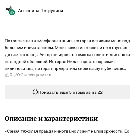
хранит немало загадок, и книга мастерски их раскрывает.
Антонина Петрунина
Впечатляет нестандартный сюжет читаешь и не замечаешь,
как пролетает время.
Потрясающая атмосферная книга, которая оставила меня под
большим впечатлением. Меня захватил сюжет и не отпускал
до самого конца. Автор невероятно смогла сплести две эпохи
под одной обложкой. История Неллы просто поражает,
целительница, которая, превратила свою лавку в убежище
0
0
2 месяца назад
для женщин, оставила след в душе. Кэролайн наоборот
современная девушка , которая нашла флакон зелья, ее
история добавляет связи времен.
Показать ещё 5 отзывов из 22
Описание и характеристики
«Самая тяжелая правда никогда не лежит на поверхности. Ее