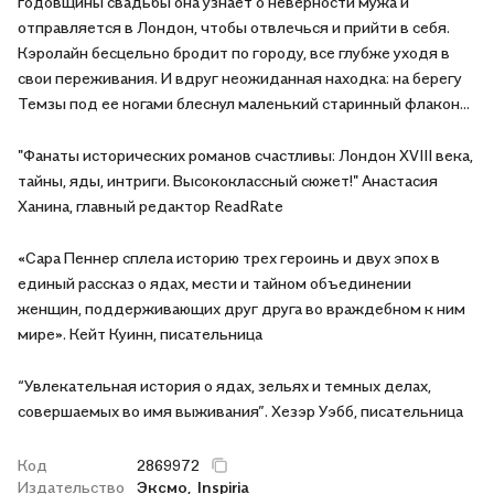
годовщины свадьбы она узнает о неверности мужа и
отправляется в Лондон, чтобы отвлечься и прийти в себя.
Кэролайн бесцельно бродит по городу, все глубже уходя в
свои переживания. И вдруг неожиданная находка: на берегу
Темзы под ее ногами блеснул маленький старинный флакон...
"Фанаты исторических романов счастливы: Лондон XVIII века,
тайны, яды, интриги. Высококлассный сюжет!" Анастасия
Ханина, главный редактор ReadRate
«Сара Пеннер сплела историю трех героинь и двух эпох в
единый рассказ о ядах, мести и тайном объединении
женщин, поддерживающих друг друга во враждебном к ним
мире». Кейт Куинн, писательница
“Увлекательная история о ядах, зельях и темных делах,
совершаемых во имя выживания”. Хезэр Уэбб, писательница
Код
2869972
Издательство
Эксмо,
Inspiria