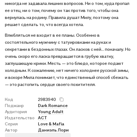
никогда не задавала лишних вопросов. Ни о том, куда пропал
ее отец, ни о том, почему он так против того, чтобы она
вернулась на родину. Правила душат Милу, поэтому она
решает сделать то, что всегда хотела.
Влюбляться не входит в ее планы. Особенно в
состоятельного мужчину с татуировками на руках и
секретами в бездонных глазах. Он ласков с ней… поначалу. Но
очень скоро его ласка превращается в грубую хватку,
заглушающую крики. Месть — это блюдо, которое подают
холодным. К сожалению, нет ничего холоднее русской зимы,
и вскоре Мила понимает, что единственный способ сбежать
— это растопить сердце своего похитителя.
Код
2983940
Поджанр
Dark Romance
Аудитория
Young Adult
Издательство
АСТ
Серия
Love & Mafia
Автор
Даниэль Лори