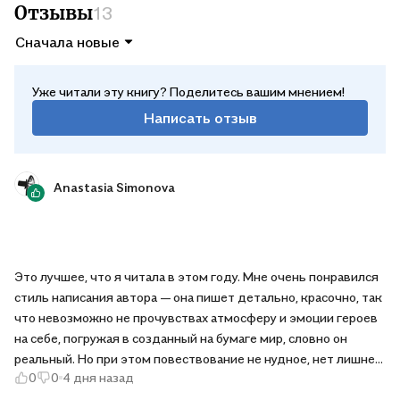
Отзывы
13
Сначала новые
Уже читали эту книгу? Поделитесь вашим мнением!
Написать отзыв
Anastasia Simonova
Это лучшее, что я читала в этом году. Мне очень понравился
стиль написания автора — она пишет детально, красочно, так
что невозможно не прочувствах атмосферу и эмоции героев
на себе, погружая в созданный на бумаге мир, словно он
реальный. Но при этом повествование не нудное, нет лишней
0
0
4 дня назад
воды, мне было интересно читать каждую строчку и не
хотелось, чтобы книга заканчивалась. Ронан и Мила —