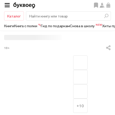
Каталог
%
NEW
Книги
Книга с полки
Гид по подаркам
Снова в школу
Хиты п
18+
+10