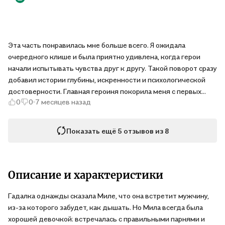
Эта часть понравилась мне больше всего. Я ожидала
очередного клише и была приятно удивлена, когда герои
начали испытывать чувства друг к другу. Такой поворот сразу
добавил истории глубины, искренности и психологической
достоверности. Главная героиня покорила меня с первых
0
0
7 месяцев назад
страниц. За её характер, смелость и человечность я
полюбила её всем сердцем. Очень рекомендую эту книгу
тем, кто устал от шаблонов и хочет истории с душой.
Показать ещё 5 отзывов из 8
Описание и характеристики
Гадалка однажды сказала Миле, что она встретит мужчину,
из-за которого забудет, как дышать. Но Мила всегда была
хорошей девочкой: встречалась с правильными парнями и