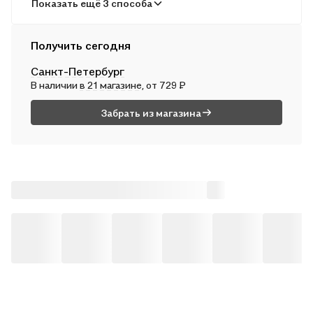
В пунктах выдачи
Показать ещё 3 способа
Во вт, 11 августа — от 244 ₽
Курьером
Получить сегодня
В пн, 10 августа — от 315 ₽
Санкт-Петербург
Почтой России
В наличии
в 21 магазине
, от 729 ₽
Во вт, 11 августа — от 519 ₽
Забрать из магазина