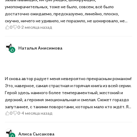
умопомрачительных, тоже не было, совсем, всё было
достаточно ожидаемо, предсказуемо, линейно, плоско,
скучно, ничего не удивило, не поразило, не шокировало, не
0
0
2 месяца назад
впечатлило, всё шло по накатанной колее. Книгу
перечитывать во второй раз, возвращаться к ней, открывать
снова, я однозначно, категорически, никогда не буду.
Наталья Анисимова
И снова автор радует меня невероятно прекрасным романом!
Это, наверное, самая страстная и горячая книга из всей серии.
Герой здесь намного более темпераментный, жестокий и
дерзкий, а героиня эмоциональная и смелая. Сюжет гораздо
запутаннее, с такими поворотами, которых мало кто ждёт. Я
0
0
4 месяца назад
уже прочитала в электронном формате и теперь безумно
рада, что эта книга пополнит мою печатную коллекцию!
Алиса Сысакова