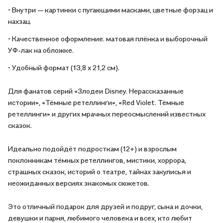
• Внутри — картинки с пугающими масками, цветные форзац и
нахзац.
• Качественное оформление: матовая плёнка и выборочный
УФ-лак на обложке.
• Удобный формат (13,8 х 21,2 см).
Для фанатов серий «Злодеи Disney. Нерассказанные
истории», «Тёмные ретеллинги», «Red Violet. Тёмные
ретеллинги» и других мрачных переосмыслений известных
сказок.
Идеально подойдёт подросткам (12+) и взрослым
поклонникам тёмных ретеллингов, мистики, хоррора,
страшных сказок, историй о театре, тайнах закулисья и
неожиданных версиях знакомых сюжетов.
Это отличный подарок для друзей и подруг, сына и дочки,
девушки и парня, любимого человека и всех, кто любит