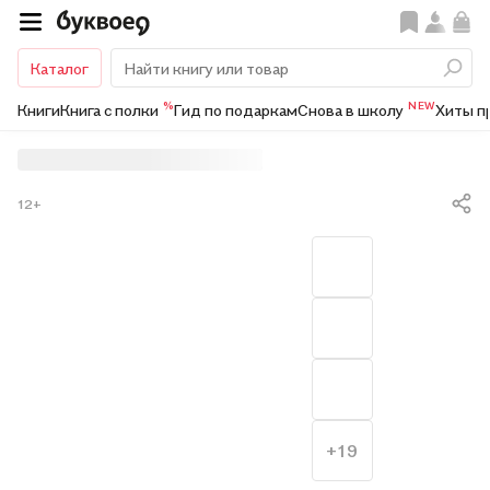
Каталог
%
NEW
Книги
Книга с полки
Гид по подаркам
Снова в школу
Хиты п
12+
+19