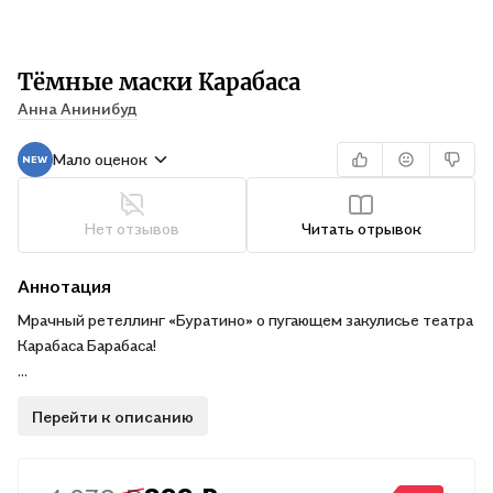
Тёмные маски Карабаса
Анна Анинибуд
Мало оценок
Нет отзывов
Читать отрывок
Аннотация
Мрачный ретеллинг «Буратино» о пугающем закулисье театра
Карабаса Барабаса!
Хоррор-история про страшные маски, управляющие
Перейти к описанию
актёрами, гнетущую атмосферу театра, мистику,
предательство, отчаяние и борьбу за выживание.