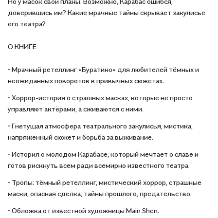
Но у масок свои планы. Возможно, Карабас ошибся,
доверившись им? Какие мрачные тайны скрывает закулисье
его театра?
О КНИГЕ
• Мрачный ретеллинг «Буратино» для любителей тёмных и
неожиданных поворотов в привычных сюжетах.
• Хоррор-история о страшных масках, которые не просто
управляют актёрами, а сживаются с ними.
• Гнетущая атмосфера театрального закулисья, мистика,
напряжённый сюжет и борьба за выживание.
• История о молодом Карабасе, который мечтает о славе и
готов рискнуть всем ради всемирно известного театра.
• Тропы: тёмный ретеллинг, мистический хоррор, страшные
маски, опасная сделка, тайны прошлого, предательство.
• Обложка от известной художницы Main Shen.