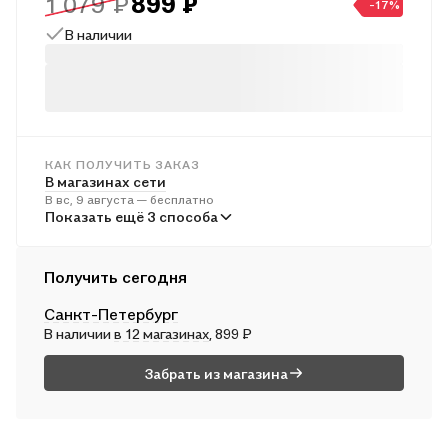
1 079 ₽
899 ₽
АННОТАЦИЯ
-17%
В наличии
Таинственные маски – они могут сделать тебя всемогущим!
Тебя ждёт стопроцентный успех, только найди тех, кто
согласится их надеть. Если повезёт и маска признает своего
владельца, публика будет ликовать. Ведь маска не просто
управляет актёром, она сживается с ним…
Молодой Карабас мечтает о славе. И когда ему в руки
КАК ПОЛУЧИТЬ ЗАКАЗ
В магазинах сети
попадает это сокровище, он тут же начинает набирать
В вс, 9 августа — бесплатно
труппу из детей. Сироты, обиженные и никому не нужные –
В пунктах выдачи
Показать ещё 3 способа
они сделают его театр всемирно известным!
Во вт, 11 августа — от 244 ₽
Но у масок свои планы. Возможно, Карабас ошибся,
Курьером
Получить сегодня
доверившись им? Какие мрачные тайны скрывает закулисье
В пн, 10 августа — от 315 ₽
его театра?
Санкт-Петербург
Почтой России
В наличии
в 12 магазинах
, 899 ₽
Во вт, 11 августа — от 521 ₽
О КНИГЕ
Забрать из магазина
• Мрачный ретеллинг «Буратино» для любителей тёмных и
неожиданных поворотов в привычных сюжетах.
• Хоррор-история о страшных масках, которые не просто