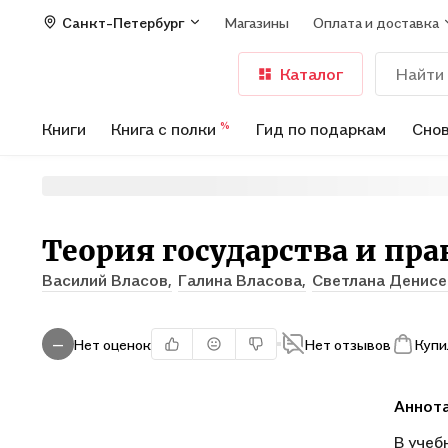
Санкт-Петербург
Магазины
Оплата и доставка
Каталог
Книги
Книга с полки
Гид по подаркам
Снов
%
Теория государства и пра
Василий Власов,
Галина Власова,
Светлана Денис
Нет оценок
Нет отзывов
Купи
—
Аннот
В учеб