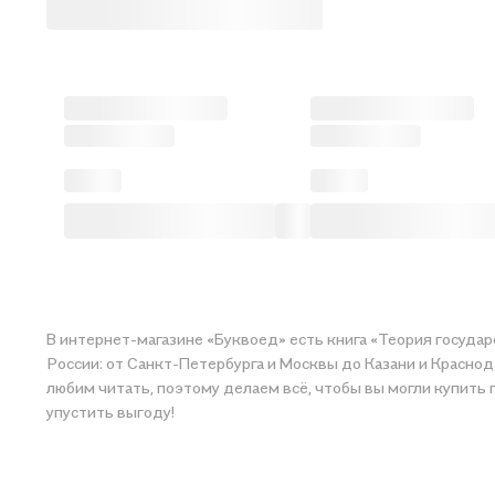
В интернет-магазине «Буквоед» есть книга «Теория государ
России: от Санкт-Петербурга и Москвы до Казани и Краснода
любим читать, поэтому делаем всё, чтобы вы могли купить понравившуюся историю по приятной цене. Например, организуем конкурсы и проводим акции. Оставайтесь с нами, чтобы не
упустить выгоду!