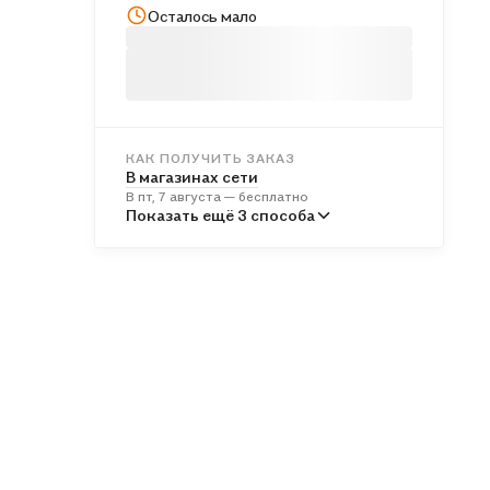
Осталось мало
КАК ПОЛУЧИТЬ ЗАКАЗ
В магазинах сети
В пт, 7 августа — бесплатно
В пунктах выдачи
Показать ещё 3 способа
В пн, 10 августа — бесплатно
Курьером
В сб, 8 августа — бесплатно
Почтой России
В вс, 9 августа — от 598 ₽