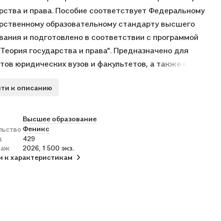
рства и права. Пособие соответствует Федеральному
рственному образовательному стандарту высшего
вания и подготовлено в соответствии с программой
"Теория государства и права". Предназначено для
тов юридических вузов и факультетов, а также может
олезно всем, кто интересуется государственно-
ти к описанию
ой проблематикой.
Высшее образование
Феникс
льство
ц
429
раж
2026, 1 500 экз.
и к характеристикам