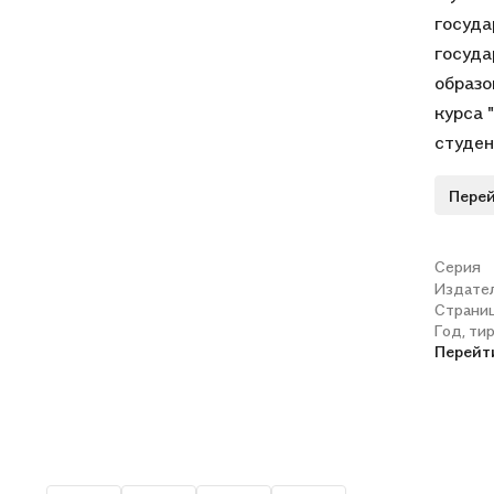
госуда
госуда
образо
курса 
студен
быть п
Перей
правов
Серия
Издате
Страни
Год, ти
Перейт