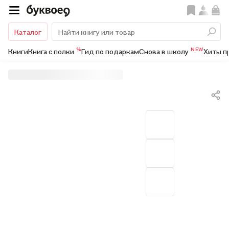
Каталог
%
NEW
Книги
Книга с полки
Гид по подаркам
Снова в школу
Хиты п