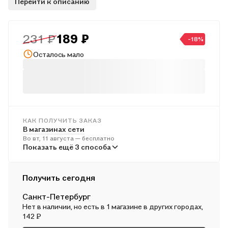
Перейти к описанию
редакцией А.В. Торкунова для 8 класса
общеобразовательных организаций. 2 изд.
231 ₽
189 ₽
-18%
Осталось мало
КАК ПОЛУЧИТЬ ЗАКАЗ
В магазинах сети
Во вт, 11 августа — бесплатно
В пунктах выдачи
Показать ещё 3 способа
В ср, 12 августа — от 240 ₽
Курьером
Получить сегодня
В ср, 12 августа — от 311 ₽
Санкт-Петербург
Почтой России
Нет в наличии, но есть в 1 магазине в других городах,
В чт, 13 августа — от 493 ₽
142 ₽