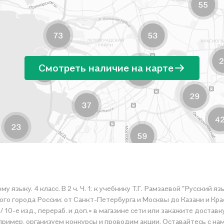
Смотреть наличие на карте
ыку. 4 класс. В 2 ч. Ч. 1: к учебнику Т.Г. Рамзаевой "Русский язык. 4
 города России: от Санкт-Петербурга и Москвы до Казани и Красно
. 1" / 10-е изд., перераб. и доп.» в магазине сети или закажите дос
цене. Например, организуем конкурсы и проводим акции. Оставайтесь с н