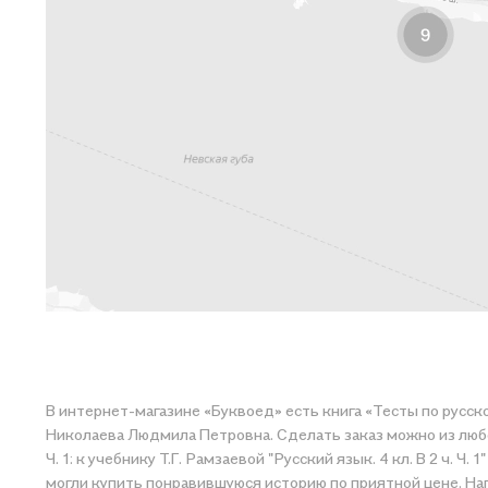
В интернет-магазине «Буквоед» есть книга «Тесты по русскому яз
Николаева Людмила Петровна. Сделать заказ можно из любого
Ч. 1: к учебнику Т.Г. Рамзаевой "Русский язык. 4 кл. В 2 ч. Ч
могли купить понравившуюся историю по приятной 