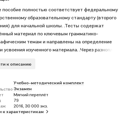
 пособие полностью соответствует федеральному
рственному образовательному стандарту (второго
ния) для начальной школы. .Тесты содержат
нный материал по ключевым грамматико-
афическим темам и направлены на определение
и усвоения изученного материала. .Через разноплановый
ал, проблемные вопросы и задания авторы помогают
ти к описанию
у осознать и восполнить пробелы в теоретических и
ческих основах языковых явлений, а также понять
ы ошибок при письме. .Пособие предназначено для
Учебно-методический комплект
Экзамен
льство
 в школе и дома, для фронтальной или самостоятельной
ет
Мягкий переплёт
. .Приказом № 729 Министерством образования и науки
ц
79
ской Федерации учебные пособия издательства
раж
2016, 30 000 экз.
и к характеристикам
ен" допущены к использованию в общеобразовательных
ениях. .10-е издание, переработанное и дополненное. . .