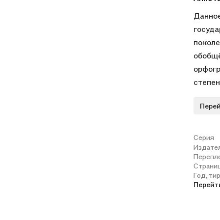
Данное
госуда
поколе
обобщё
орфогр
степен
матери
Перей
ребёнк
практи
причин
Серия
Издате
работы
Перепл
работы
Страни
Россий
Год, ти
Перейт
"Экзам
учрежд