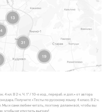
 кл. В 2 ч. Ч. 1" / 10-е изд., перераб. и доп.» от автора
дара. Получите «Тесты по русскому языку. 4 класс. В 2 ч.
тавку. Мы и сами любим читать, поэтому делаем всё, чтобы вы
ами, чтобы не упустить выгоду!