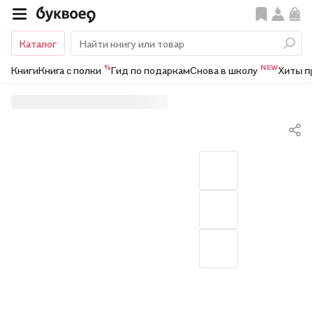
Каталог
%
NEW
Книги
Книга с полки
Гид по подаркам
Снова в школу
Хиты п