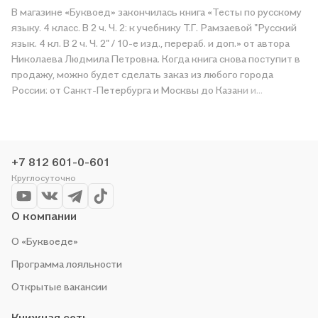
В магазине «Буквоед» закончилась книга «Тесты по русскому
языку. 4 класс. В 2 ч. Ч. 2: к учебнику Т.Г. Рамзаевой "Русский
язык. 4 кл. В 2 ч. Ч. 2" / 10-е изд., перераб. и доп.» от автора
Николаева Людмила Петровна. Когда книга снова поступит в
продажу, можно будет сделать заказ из любого города
России: от Санкт-Петербурга и Москвы до Казани и
Краснодара. Дождитесь, пока появится надпись «Купить»,
чтобы получить «Тесты по русскому языку. 4 класс. В 2 ч. Ч. 2:
к учебнику Т.Г. Рамзаевой "Русский язык. 4 кл. В 2 ч. Ч. 2" / 10-
е изд., перераб. и доп.» в магазине сети или заказать
+7 812 601-0-601
доставку. Мы и сами любим читать, поэтому делаем всё,
Круглосуточно
чтобы вы могли купить понравившуюся историю по приятной
цене. Например, организуем конкурсы и проводим акции.
Оставайтесь с нами, чтобы не упустить выгоду!
О компании
О «Буквоеде»
Программа лояльности
Открытые вакансии
Книжная сеть