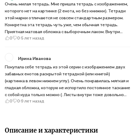
Очень милая тетрадь. Мне пришла тетрадь с изображением,
которого нет на картинке (2 енота, но без книжки). Тетради
этой марки отличаются не совсем стандартным размером.
Конкретна эта тетрадь чуть уже, чем обычная тетрадь.
Приятная матовая обложка с выборочным лаком. Внутри
0
0
5 лет назад
тетрадь в клетку, она серая, но довольно четкая и умеренно
яркая, на ней удобно писать. Сама тетрадь без скобок, она
сшита. Рекомендую!
Ирина Иванова
Покупала себе тетрадь из этой серии с изображением двух
забавных енотов раскрытой тетрадкой (или книгой)
(картинка в левом нижнем углу). Очень понравилась мягкая и
гладкая обложка, которую не испортило постоянное таскание
с собой куда только можно (: Листы внутри тоже довольно
0
0
9 лет назад
приятные на ощупь; очень радует нейтральная серая клетка,
в которой можно писать хоть ручкой, хоть карандашом, всё
будет видно. Правда, немного огорчает, что уголки листов со
временем обтрёпываются, особенно если часто открываешь
эти страницы. Но это, думаю, влияние исключительно
Описание и характеристики