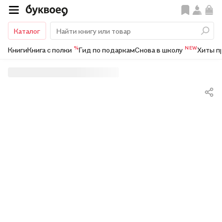
Каталог
%
NEW
Книги
Книга с полки
Гид по подаркам
Снова в школу
Хиты п