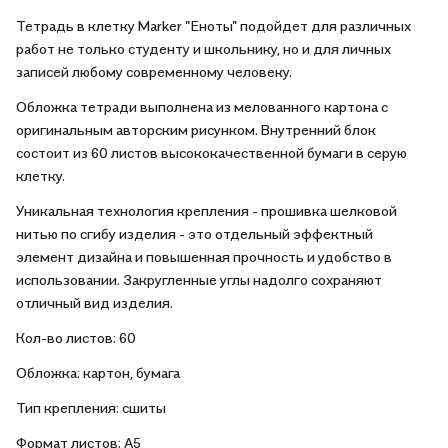
времени, потому что сама по себе бумага качественная и
Тетрадь в клетку Marker "Еноты" подойдет для различных
плотная.
работ не только студенту и школьнику, но и для личных
записей любому современному человеку.
Обложка тетради выполнена из мелованного картона с
оригинальным авторским рисунком. Внутренний блок
состоит из 60 листов высококачественной бумаги в серую
клетку.
Уникальная технология крепления - прошивка шелковой
нитью по сгибу изделия - это отдельный эффектный
элемент дизайна и повышенная прочность и удобство в
использовании. Закругленные углы надолго сохраняют
отличный вид изделия.
Кол-во листов: 60
Обложка: картон, бумага
Тип крепления: сшиты
Формат листов: А5