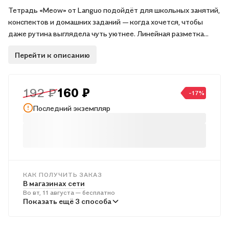
Тетрадь «Meow» от Languo подойдёт для школьных занятий,
конспектов и домашних заданий — когда хочется, чтобы
даже рутина выглядела чуть уютнее. Линейная разметка
помогает аккуратно вести записи, а формат В5 удобен для
Перейти к описанию
портфеля и рабочего стола. Картонная обложка защищает
листы от замятий, матовая ламинация делает поверхность
приятной на ощупь и более устойчивой к следам, а
192 ₽
160 ₽
выборочный лак добавляет выразительный акцент. Сшивка
-17%
надёжно держит блок и комфортна в ежедневном
Последний экземпляр
использовании.
КАК ПОЛУЧИТЬ ЗАКАЗ
В магазинах сети
Во вт, 11 августа — бесплатно
В пунктах выдачи
Показать ещё 3 способа
В ср, 12 августа — от 240 ₽
Курьером