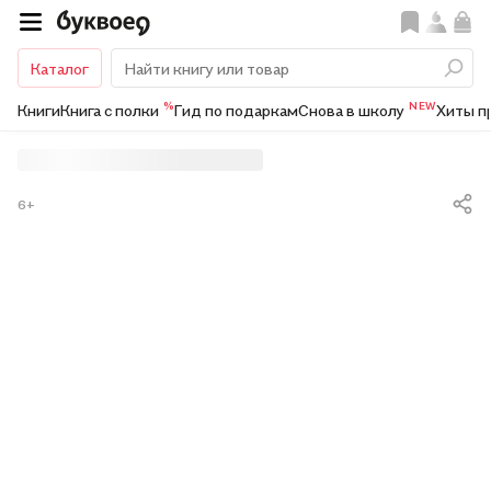
Каталог
%
NEW
Книги
Книга с полки
Гид по подаркам
Снова в школу
Хиты п
6+