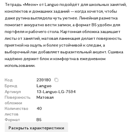
Тетрадь «Meow» от Languo подойдёт для школьных занятий,
конспектов и домашних заданий — когда хочется, чтобы
даже рутина выглядела чуть уютнее. Линейная разметка
помогает аккуратно вести записи, а формат В5 удобен для
портфеля и рабочего стола. Картонная обложка защищает
листы от замятий, матовая ламинация делает поверхность
приятной на ощупь и более устойчивой к следам, а
выборочный лак добавляет выразительный акцент. Сшивка
надёжно держит блок и комфортна в ежедневном
использовании.
Код
239180
Бренд
Languo
Артикул
13-Languo-LG-7594
Поверхность
Матовая
обложки
Количество
40
листов
Формат
В5
Раскрыть характеристики