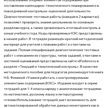
составлении календарно-тематического планирования и в
повседневной контрольно-оценочной деятельности.
Диагностические тестовые работы (каждая в 2 вариантах)
позволяют проверить знания школьников по основным
разделам курса, а также организовать итоговый контроль в
конце учебного года. Коды проверяемых КЭС представлены
в начале работ. В тетрадях размещен краткий методический
материал для учителя с планами работ и ответами на
задания. Полная спецификация диагностических тестовых
работ с описанием их структуры, типов заданий, ответами и
системой оценивания представлена на сайте idfedorov.ru в
разделе «Текущий и тематический контроль». В качестве
методического пособия для педагогов рекомендуется книга
Н.Б. Фоминой «Учимся работать с контролируемыми
элементами содержания (КЭС)». Издание входит в серию
тетрадей для 1-4 класса наряду с аналогичными тетрадями
по математике, русскому языку и литературному
чтению.Использование тетрадей дает возможность для
автоматизированной обработки данных мониторинга как в