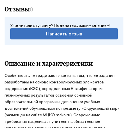
методического пособия для педагогов рекомендуется книга
Отзывы
0
Н.Б. Фоминой «Учимся работать с контролируемыми
элементами содержания (КЭС)». Издание входит в серию
тетрадей для 1-4 класса наряду с аналогичными тетрадями
Уже читали эту книгу? Поделитесь вашим мнением!
по математике, русскому языку и литературному
Написать отзыв
чтению.Использование тетрадей дает возможность для
автоматизированной обработки данных мониторинга как в
программе Microsoft Excel, так и с помощью
автоматизированных информационных систем.
Описание и характеристики
Использование тетрадей дает возможность для
автоматизированной обработки данных мониторинга как в
Особенность тетради заключается в том, что ее задания
программе Microsoft Excel, так и с помощью МСОКО и других
разработаны на основе контролируемых элементов
автоматизированных информационных систем. По существу,
содержания (КЭС), определенных Кодификатором
это готовые контрольно-измерительные материалы для
планируемых результатов освоения основной
использования в АИС.Окружающий мир, 1 класс . Тетрадь
образовательной программы для оценки учебных
разработана к учебнику А.А. Плешакова «Окружающий мир», 1
достижений обучающихся по предмету «Окружающий мир»
класс (УМК «Школа России»).Вместе с тем они могут
(размещен на сайте МЦКО mcko.ru). Современные
использоваться при работе с другими учебно-
требования нацеливают учителя на обязательное
методическими комплектами.
использование опорных элементов содержания при