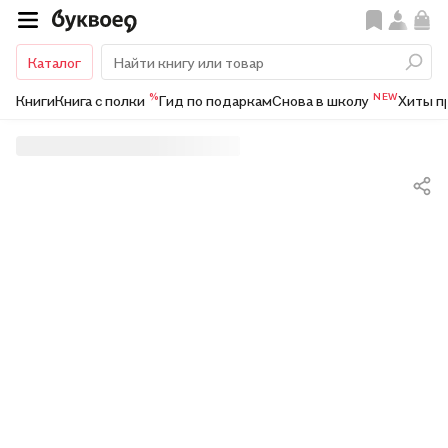
Каталог
%
NEW
Книги
Книга с полки
Гид по подаркам
Снова в школу
Хиты п