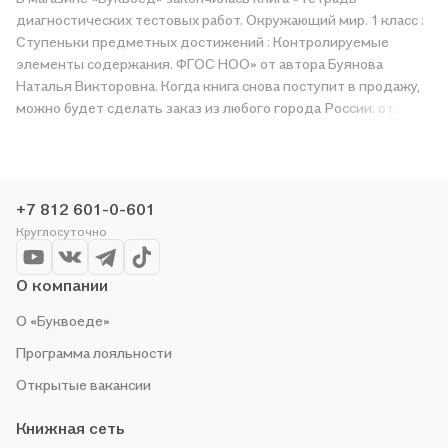
диагностических тестовых работ. Окружающий мир. 1 класс :
Ступеньки предметных достижений : Контролируемые
элементы содержания. ФГОС НОО» от автора Буянова
Наталья Викторовна. Когда книга снова поступит в продажу,
можно будет сделать заказ из любого города России: от
Санкт-Петербурга и Москвы до Казани и Краснодара.
Дождитесь, пока появится надпись «Купить», чтобы
получить «Тетрадь диагностических тестовых работ.
Окружающий мир. 1 класс : Ступеньки предметных
+7 812 601-0-601
достижений : Контролируемые элементы содержания. ФГОС
Круглосуточно
НОО» в магазине сети или заказать доставку. Мы и сами
любим читать, поэтому делаем всё, чтобы вы могли купить
понравившуюся историю по приятной цене. Например,
О компании
организуем конкурсы и проводим акции. Оставайтесь с нами,
О «Буквоеде»
чтобы не упустить выгоду!
Программа лояльности
Открытые вакансии
Книжная сеть