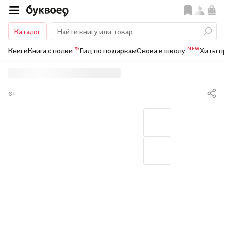
Каталог
%
NEW
Книги
Книга с полки
Гид по подаркам
Снова в школу
Хиты п
6+