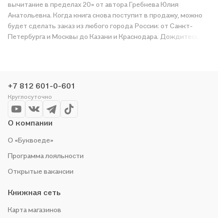
вычитание в пределах 20» от автора Гребнева Юлия
Анатольевна. Когда книга снова поступит в продажу, можно
будет сделать заказ из любого города России: от Санкт-
Петербурга и Москвы до Казани и Краснодара. Дождитесь,
пока появится надпись «Купить», чтобы получить «Тетрадь-
практикум по математике для 1-2 классов. Сложение и
вычитание в пределах 20» в магазине сети или заказать
доставку. Мы и сами любим читать, поэтому делаем всё,
+7 812 601-0-601
чтобы вы могли купить понравившуюся историю по приятной
Круглосуточно
цене. Например, организуем конкурсы и проводим акции.
Оставайтесь с нами, чтобы не упустить выгоду!
О компании
О «Буквоеде»
Программа лояльности
Открытые вакансии
Книжная сеть
Карта магазинов