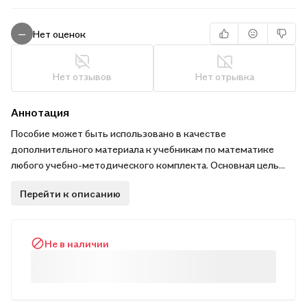
Нет оценок
—
Нет отзывов
Нет отрывка
Аннотация
Пособие может быть использовано в качестве
дополнительного материала к учебникам по математике
любого учебно-методического комплекта. Основная цель
пособия — совершенствование вычислительных навыков,
Перейти к описанию
развитие важнейших интеллектуальных качеств учащихся:
логического мышления, оперативной памяти и внимания.
Практикум предназначен для коллективной и
Не в наличии
индивидуальной работы учащихся в школе и дома.
Адресуется учащимся 1–2 классов, педагогам и родителям.