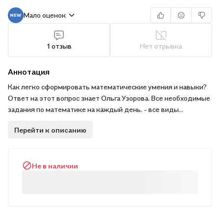
Мало оценок
1 отзыв
Нет отрывка
Аннотация
Как легко сформировать математические умения и навыки?
Ответ на этот вопрос знает Ольга Узорова. Все необходимые
задания по математике на каждый день. - все виды
примеров - развитие навыков быстрого счета - решение
Перейти к описанию
примеров на время.
Не в наличии