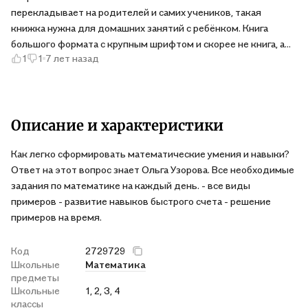
перекладывает на родителей и самих учеников, такая
книжка нужна для домашних занятий с ребёнком. Книга
большого формата с крупным шрифтом и скорее не книга, а
1
1
7 лет назад
тетрадь с заданиями. Жаль, что у неё мягкая обложка -
быстро истреплется. Я не математик и не могу судить о
полноте и соответствии содержания школьной программе,
но для домашних уроков подойдёт.
Описание и характеристики
Как легко сформировать математические умения и навыки?
Ответ на этот вопрос знает Ольга Узорова. Все необходимые
задания по математике на каждый день. - все виды
примеров - развитие навыков быстрого счета - решение
примеров на время.
Код
2729729
Школьные
Математика
предметы
Школьные
1, 2, 3, 4
классы