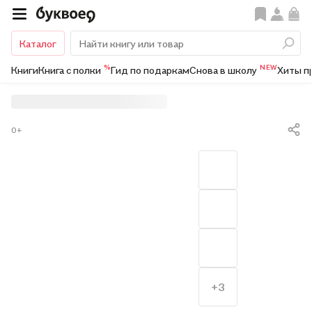
Каталог
%
NEW
Книги
Книга с полки
Гид по подаркам
Снова в школу
Хиты п
0+
+3