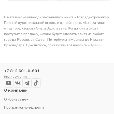
В магазине «Буквоед» закончилась книга «Тетрадь-тренажер.
Полный курс начальной школы в одной книге. Математика»
от автора Узорова Ольга Васильевна. Когда книга снова
поступит в продажу, можно будет сделать заказ из любого
города России: от Санкт-Петербурга и Москвы до Казани и
Краснодара. Дождитесь, пока появится надпись «Купить»,
чтобы получить «Тетрадь-тренажер. Полный курс начальной
школы в одной книге. Математика» в магазине сети или
заказать доставку. Мы и сами любим читать, поэтому делаем
всё, чтобы вы могли купить понравившуюся историю по
+7 812 601-0-601
приятной цене. Например, организуем конкурсы и проводим
Круглосуточно
акции. Оставайтесь с нами, чтобы не упустить выгоду!
О компании
О «Буквоеде»
Программа лояльности