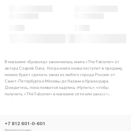
В магазине «Буквоед» закончилась книга «The Falconer» от
автора Czapnik Dana . Когда книга снова поступит в продажу,
можно будет сделать заказ из любого города России: от
Санкт-Петербурга и Москвы до Казани и Краснодара.
Дождитесь, пока появится надпись «Купить», чтобы
получить «The Falconer» в магазине сети или заказать
доставку. Мы и сами любим читать, поэтому делаем всё,
чтобы вы могли купить понравившуюся историю по приятной
цене. Например, организуем конкурсы и проводим акции.
Оставайтесь с нами, чтобы не упустить выгоду!
+7 812 601-0-601
Круглосуточно