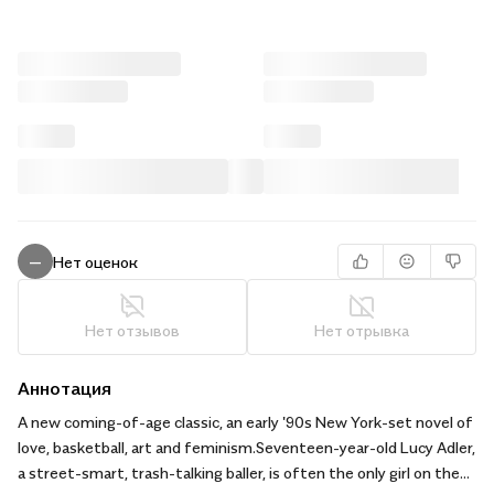
Нет оценок
—
Нет отзывов
Нет отрывка
Аннотация
A new coming-of-age classic, an early '90s New York-set novel of
love, basketball, art and feminism.Seventeen-year-old Lucy Adler,
a street-smart, trash-talking baller, is often the only girl on the