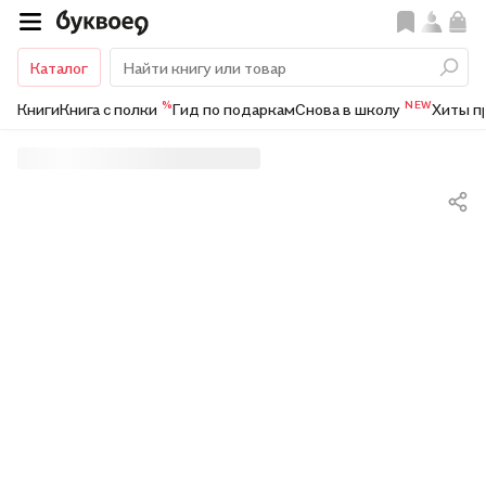
Каталог
%
NEW
Книги
Книга с полки
Гид по подаркам
Снова в школу
Хиты п