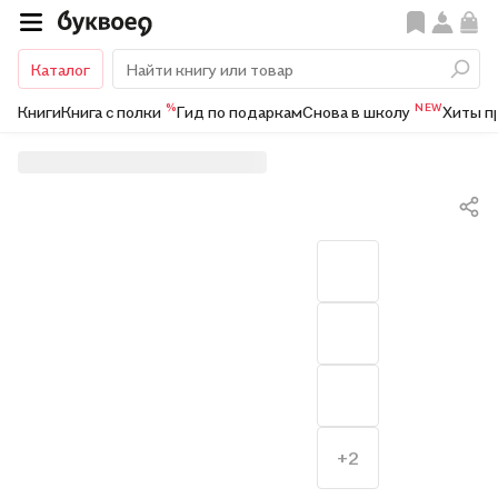
Каталог
%
NEW
Книги
Книга с полки
Гид по подаркам
Снова в школу
Хиты п
+2