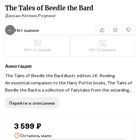
The Tales of Beedle the Bard
Джоан Кэтлин Роулинг
Нет оценок
—
Нет отзывов
Нет отрывка
Аннотация
The Tales of Beedle the Bard illustr. edition J.K. Rowling
An essential companion to the Harry Potter books, The Tales of
Beedle the Bard is a collection of fairytales from the wizarding
world, via the enchanted pen of J.K. Rowling. Rich with allusions
Перейти к описанию
and symbols from the Harry Potter stories, and enhanced with
fascinating commentary from beloved sage Professor Albus
Dumbledore, this is a Hogwarts Library book to treasure and
3 599 ₽
enjoy for years to come. All of the gorgeous, grim and gothic
detail of the Bard’s five bewitching tales has been brought to
Осталось мало