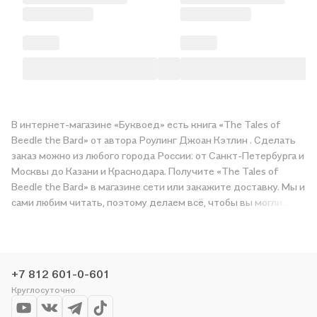
В интернет-магазине «Буквоед» есть книга «The Tales of
Beedle the Bard» от автора Роулинг Джоан Кэтлин . Сделать
заказ можно из любого города России: от Санкт-Петербурга и
Москвы до Казани и Краснодара. Получите «The Tales of
Beedle the Bard» в магазине сети или закажите доставку. Мы и
сами любим читать, поэтому делаем всё, чтобы вы могли
купить понравившуюся историю по приятной цене. Например,
организуем конкурсы и проводим акции. Оставайтесь с нами,
чтобы не упустить выгоду!
+7 812 601-0-601
Круглосуточно