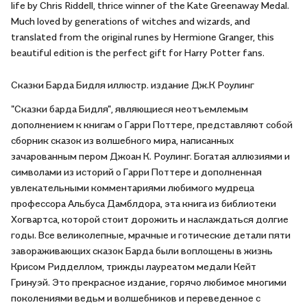
life by Chris Riddell, thrice winner of the Kate Greenaway Medal.
Much loved by generations of witches and wizards, and
translated from the original runes by Hermione Granger, this
beautiful edition is the perfect gift for Harry Potter fans.
Сказки Барда Бидля иллюстр. издание Дж.К Роулинг
"Сказки барда Бидля", являющиеся неотъемлемым
дополнением к книгам о Гарри Поттере, представляют собой
сборник сказок из волшебного мира, написанных
зачарованным пером Джоан К. Роулинг. Богатая аллюзиями и
символами из историй о Гарри Поттере и дополненная
увлекательными комментариями любимого мудреца
профессора Альбуса Дамблдора, эта книга из библиотеки
Хогвартса, которой стоит дорожить и наслаждаться долгие
годы. Все великолепные, мрачные и готические детали пяти
завораживающих сказок Барда были воплощены в жизнь
Крисом Ридделлом, трижды лауреатом медали Кейт
Гринуэй. Это прекрасное издание, горячо любимое многими
поколениями ведьм и волшебников и переведенное с