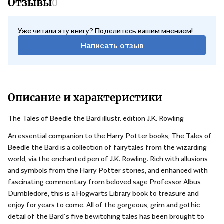
Отзывы
0
подарком для поклонников Гарри Поттера.
Уже читали эту книгу? Поделитесь вашим мнением!
Написать отзыв
Описание и характеристики
The Tales of Beedle the Bard illustr. edition J.K. Rowling
An essential companion to the Harry Potter books, The Tales of
Beedle the Bard is a collection of fairytales from the wizarding
world, via the enchanted pen of J.K. Rowling. Rich with allusions
and symbols from the Harry Potter stories, and enhanced with
fascinating commentary from beloved sage Professor Albus
Dumbledore, this is a Hogwarts Library book to treasure and
enjoy for years to come. All of the gorgeous, grim and gothic
detail of the Bard’s five bewitching tales has been brought to