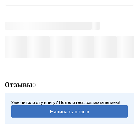
В ср, 12 августа — от 245 ₽
Курьером
В ср, 12 августа — от 316 ₽
Почтой России
В чт, 13 августа — от 529 ₽
Отзывы
0
Уже читали эту книгу? Поделитесь вашим мнением!
Написать отзыв