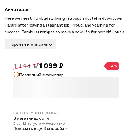
Аннотация
Here we meet Tambudzai, living in a youth hostel in downtown
Harare after leaving a stagnant job. Proud, and yearning for
success, Tambu attempts to make a new life for herself - but at
every turn, she is faced with a fresh humiliation, until the
Перейти к описанию
contrast between the future she imagined and her daily reality
ultimately drives her to a breaking point.
1 144 ₽
1 099 ₽
In this tense and psychologically charged novel, Tsitsi
-4%
Dangarembga channels the hope and potential of one young girl
Последний экземпляр
and a fledgling nation to lead us on a journey to discover where
lives go after hope has departed.
КАК ПОЛУЧИТЬ ЗАКАЗ
В магазинах сети
В ср, 12 августа — бесплатно
В пунктах выдачи
Показать ещё 3 способа