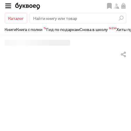
Каталог
%
NEW
Книги
Книга с полки
Гид по подаркам
Снова в школу
Хиты п