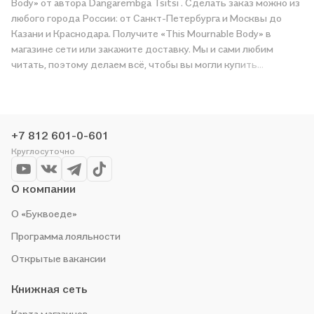
Body» от автора Dangarembga Tsitsi . Сделать заказ можно из
любого города России: от Санкт-Петербурга и Москвы до
Казани и Краснодара. Получите «This Mournable Body» в
магазине сети или закажите доставку. Мы и сами любим
читать, поэтому делаем всё, чтобы вы могли купить
понравившуюся историю по приятной цене. Например,
организуем конкурсы и проводим акции. Оставайтесь с нами,
чтобы не упустить выгоду!
+7 812 601-0-601
Круглосуточно
О компании
О «Буквоеде»
Программа лояльности
Открытые вакансии
Книжная сеть
Карта магазинов