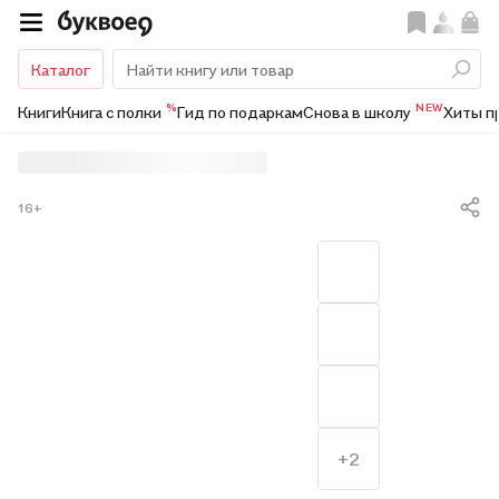
Каталог
%
NEW
Книги
Книга с полки
Гид по подаркам
Снова в школу
Хиты п
16+
+2