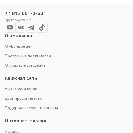
Мы и сами любим читать, поэтому делаем всё, чтобы вы
могли купить понравившуюся историю по приятной цене.
+7 812 601-0-601
Например, организуем конкурсы и проводим акции.
Круглосуточно
Оставайтесь с нами, чтобы не упустить выгоду!
О компании
О «Буквоеде»
Программа лояльности
Открытые вакансии
Книжная сеть
Карта магазинов
Бронирование книг
Подарочные сертификаты
Интернет-магазин
Каталог