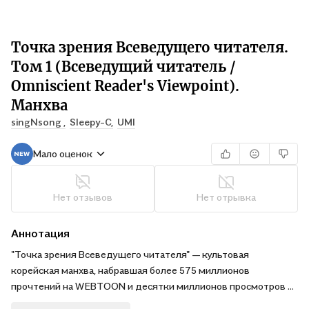
Точка зрения Всеведущего читателя.
Том 1 (Всеведущий читатель /
Omniscient Reader's Viewpoint).
Манхва
singNsong ,
Sleepy-C,
UMI
Мало оценок
Нет отзывов
Нет отрывка
Аннотация
"Точка зрения Всеведущего читателя" — культовая
корейская манхва, набравшая более 575 миллионов
прочтений на WEBTOON и десятки миллионов просмотров в
России.