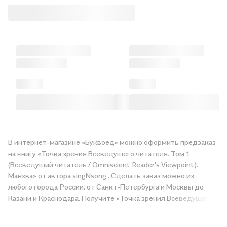
В интернет-магазине «Буквоед» можно оформить предзаказ
на книгу «Точка зрения Всеведущего читателя. Том 1
(Всеведущий читатель / Omniscient Reader's Viewpoint).
Манхва» от автора singNsong . Сделать заказ можно из
любого города России: от Санкт-Петербурга и Москвы до
Казани и Краснодара. Получите «Точка зрения Всеведущего
читателя. Том 1 (Всеведущий читатель / Omniscient Reader's
Viewpoint). Манхва» в магазине сети или закажите доставку.