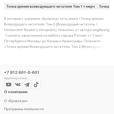
Точка зрения всеведующего читателя Том 1 + мерч
Точка зр
В интернет-магазине «Буквоед» есть книга «Точка зрения
Всеведущего читателя. Том 2 (Всеведущий читатель /
Omniscient Reader's Viewpoint). Новелла» от автора singNsong
Показать ещё
. Сделать заказ можно из любого города России: от Санкт-
Петербурга и Москвы до Казани и Краснодара. Получите
«Точка зрения Всеведущего читателя. Том 2 (Всеведущий
читатель / Omniscient Reader's Viewpoint). Новелла» в
магазине сети или закажите доставку. Мы и сами любим
читать, поэтому делаем всё, чтобы вы могли купить
понравившуюся историю по приятной цене. Например,
+7 812 601-0-601
организуем конкурсы и проводим акции. Оставайтесь с нами,
Круглосуточно
чтобы не упустить выгоду!
О компании
О «Буквоеде»
Программа лояльности