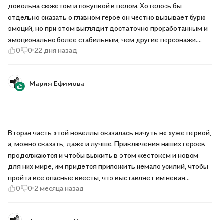
довольна сюжетом и покупкой в целом. Хотелось бы
отдельно сказать о главном герое он честно вызывает бурю
эмоций, но при этом выглядит достаточно проработанным и
эмоционально более стабильным, чем другие персонажи.
0
0
22 дня назад
Также хочу отметить качество издания: твёрдый переплёт,
атмосферная обложка, приятная плотная бумага, яркая
печать и крупный шрифт.
Мария Ефимова
Вторая часть этой новеллы оказалась ничуть не хуже первой,
а, можно сказать, даже и лучше. Приключения наших героев
продолжаются и чтобы выжить в этом жестоком и новом
для них мире, им придется приложить немало усилий, чтобы
пройти все опасные квесты, что выставляет им некая
0
0
2 месяца назад
игровая система. Книга легко написана и легко читатется. В
целом я точно советую ее к прочтению. Она хороша.