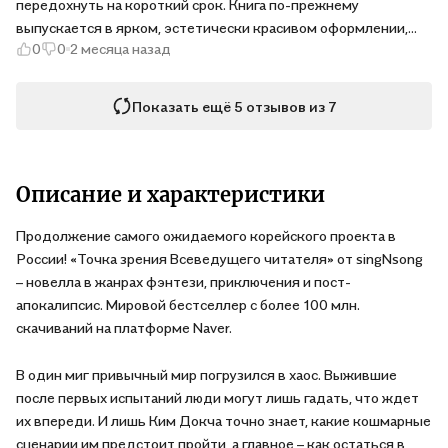
передохнуть на короткий срок. Книга по-прежнему
выпускается в ярком, эстетически красивом оформлении,
0
0
2 месяца назад
которое полностью подходит атмосфере произведения.
Плотный и твёрдый переплёт, яркая печать, крупный шрифт,
приятная на ощупь бумага
Показать ещё 5 отзывов из 7
Описание и характеристики
Продолжение самого ожидаемого корейского проекта в
России! «Точка зрения Всеведущего читателя» от singNsong
– новелла в жанрах фэнтези, приключения и пост-
апокалипсис. Мировой бестселлер с более 100 млн.
скачиваний на платформе Naver.
В один миг привычный мир погрузился в хаос. Выжившие
после первых испытаний люди могут лишь гадать, что ждет
их впереди. И лишь Ким Докча точно знает, какие кошмарные
сценарии им предстоит пройти, а главное – как остаться в