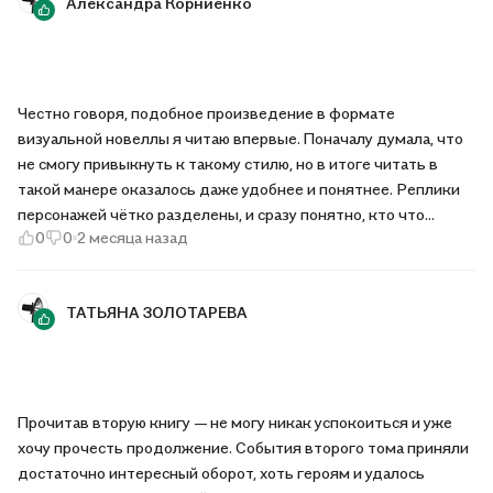
Александра Корниенко
Честно говоря, подобное произведение в формате
визуальной новеллы я читаю впервые. Поначалу думала, что
не смогу привыкнуть к такому стилю, но в итоге читать в
такой манере оказалось даже удобнее и понятнее. Реплики
персонажей чётко разделены, и сразу понятно, кто что
0
0
2 месяца назад
произносит. Единственное, хотелось бы, конечно, шрифт
покрупнее, но это уже личные предпочтения. В целом
качество, как и у первой книги, великолепное: прочный
ТАТЬЯНА ЗОЛОТАРЕВА
твёрдый переплёт, детализированная обложка и плотные
листы бумаги.
Прочитав вторую книгу — не могу никак успокоиться и уже
хочу прочесть продолжение. События второго тома приняли
достаточно интересный оборот, хоть героям и удалось