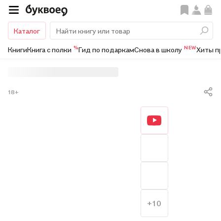
Каталог
%
NEW
Книги
Книга с полки
Гид по подаркам
Снова в школу
Хиты п
18+
+10