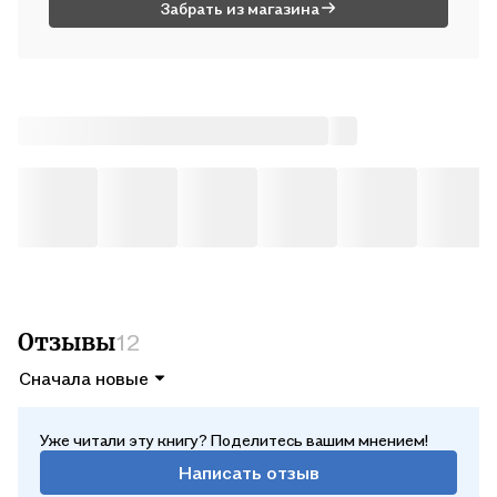
Забрать из магазина
«Точка зрения Всеведущего читателя» – бестселлер,
покоривший читателей Кореи и всего мира. Новелла легла в
основу кинофильма и известного вебтуна. Анонсированы
аниме-адаптация и игра!
Художник обложки BLACKBOX.
#корейскиеновеллы #фэнтези #постапокалипсис
Отзывы
12
Сначала новые
Уже читали эту книгу? Поделитесь вашим мнением!
Написать отзыв