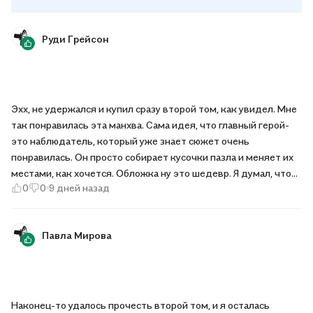
Руди Грейсон
Эхх, не удержался и купил сразу второй том, как увидел. Мне
так понравилась эта манхва. Сама идея, что главный герой-
это наблюдатель, который уже знает сюжет очень
понравилась. Он просто собирает кусочки пазла и меняет их
местами, как хочется. Обложка ну это шедевр. Я думал, что
0
0
9 дней назад
прошлая прекрасная, но эта ещё лучше. Прочитал манхву за
день и теперь жду с нетерпением третий том
Павла Мирова
Наконец-то удалось прочесть второй том, и я осталась