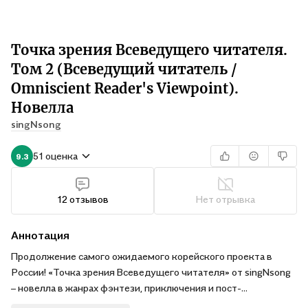
Точка зрения Всеведущего читателя.
Том 2 (Всеведущий читатель /
Omniscient Reader's Viewpoint).
Новелла
singNsong
51 оценка
9.3
12 отзывов
Нет отрывка
Аннотация
Продолжение самого ожидаемого корейского проекта в
России! «Точка зрения Всеведущего читателя» от singNsong
– новелла в жанрах фэнтези, приключения и пост-
апокалипсис. Мировой бестселлер с более 100 млн.