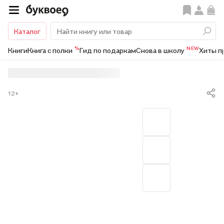
Каталог
%
NEW
Книги
Книга с полки
Гид по подаркам
Снова в школу
Хиты п
12+