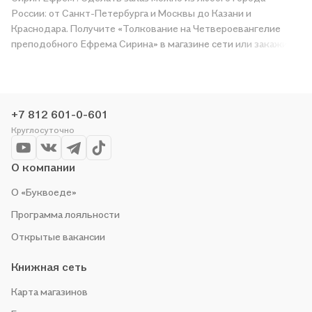
России: от Санкт-Петербурга и Москвы до Казани и
Краснодара. Получите «Толкование на Четвероевангелие
преподобного Ефрема Сирина» в магазине сети или закажите
доставку. Мы и сами любим читать, поэтому делаем всё,
чтобы вы могли купить понравившуюся историю по приятной
цене. Например, организуем конкурсы и проводим акции.
Оставайтесь с нами, чтобы не упустить выгоду!
+7 812 601-0-601
Круглосуточно
О компании
О «Буквоеде»
Программа лояльности
Открытые вакансии
Книжная сеть
Карта магазинов