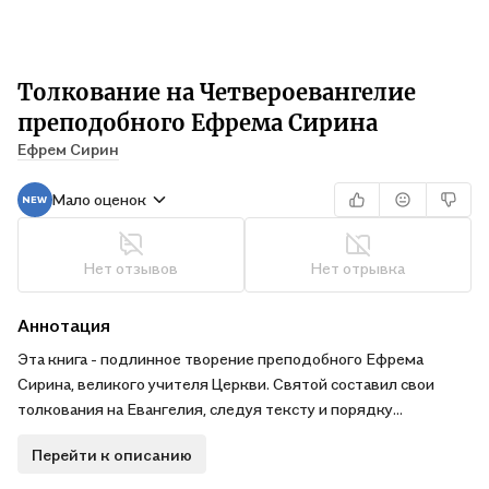
Толкование на Четвероевангелие
преподобного Ефрема Сирина
Ефрем Сирин
Мало оценок
Нет отзывов
Нет отрывка
Аннотация
Эта книга - подлинное творение преподобного Ефрема
Сирина, великого учителя Церкви. Святой составил свои
толкования на Евангелия, следуя тексту и порядку
Четвероевангелия (Диатессарона) Тациана, церковного
Перейти к описанию
писателя-апологета II века. .В труде Ефрема Сирина
благочестивый читатель найдет для себя один из самых