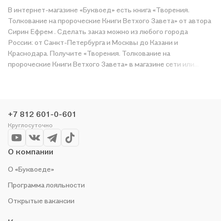
В интернет-магазине «Буквоед» есть книга «Творения.
Толкование на пророческие Книги Ветхого Завета» от автора
Сирин Ефрем . Сделать заказ можно из любого города
России: от Санкт-Петербурга и Москвы до Казани и
Краснодара. Получите «Творения. Толкование на
пророческие Книги Ветхого Завета» в магазине сети или
закажите доставку. Мы и сами любим читать, поэтому
делаем всё, чтобы вы могли купить понравившуюся историю
по приятной цене. Например, организуем конкурсы и
проводим акции. Оставайтесь с нами, чтобы не упустить
+7 812 601-0-601
выгоду!
Круглосуточно
О компании
О «Буквоеде»
Программа лояльности
Открытые вакансии