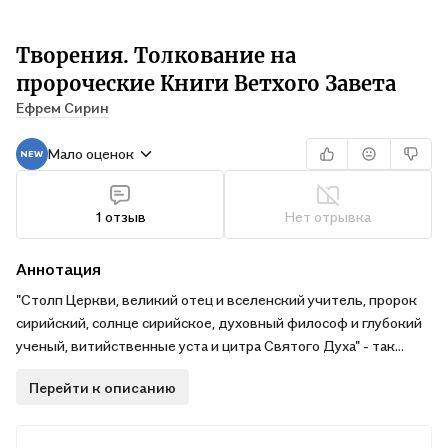
Творения. Толкование на
пророческие Книги Ветхого Завета
Ефрем Сирин
Мало оценок
1 отзыв
Нет отрывка
Аннотация
"Столп Церкви, великий отец и вселенский учитель, пророк
сирийский, солнце сирийское, духовный философ и глубокий
ученый, витийственные уста и цитра Святого Духа" - так
возвышенно отзывается о святом преподобном Ефреме
Перейти к описанию
Сирине его современник, святитель Григорий Нисский. В
чтении его творений с древности и до наших дней
православные люди, стремящиеся к духовному преуспеянию,