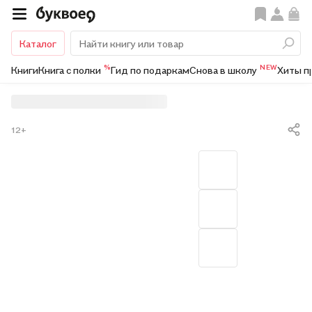
Каталог
%
NEW
Книги
Книга с полки
Гид по подаркам
Снова в школу
Хиты п
12+