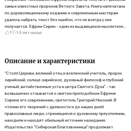
самых известных пророков Ветхого Завета. Книга напечатана
по дореволюционному изданию и современным мастерам
удалось набрать текст без ошибок, что не всегда у них
получается. Ефрем Сирин - один из выдающихся мыслителей
1
1
5 лет назад
Церкви, живший в 4 веке. Прославился не только этими
толкованиями, но и многочисленными церковными гимнами.
Его учёности восхищались названные Церковью и
признанные таковыми всем миром Василий Великий и
Григорий Богослов. Прекрасная и поучительная книга!
Описание и характеристики
"Столп Церкви, великий отец и вселенский учитель, пророк
сирийский, солнце сирийское, духовный философ и глубокий
ученый, витийственные уста и цитра Святого Духа" - так
возвышенно отзывается о святом преподобном Ефреме
Сирине его современник, святитель Григорий Нисский. В
чтении его творений с древности и до наших дней
православные люди, стремящиеся к духовному преуспеянию,
находили и находят обильный источник назидания.
Издательство "Сибирская Благозвонница" продолжает