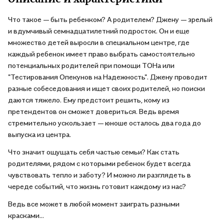
Что такое — быть ребенком? А родителем? Джену — зрелый
и вдумчивый семнадцатилетний подросток. Он и еще
множество детей выросли в специальном центре, где
каждый ребенок имеет право выбрать самостоятельно
потенциальных родителей при помощи ТОНа или
"Тестирования Опекунов на Надежность". Джену проводит
разные собеседования и ищет своих родителей, но поиски
даются тяжело. Ему предстоит решить, кому из
претендентов он сможет довериться. Ведь время
стремительно ускользает — юноше осталось два года до
выпуска из центра.
Что значит ощущать себя частью семьи? Как стать
родителями, рядом с которыми ребенок будет всегда
чувствовать тепло и заботу? И можно ли разглядеть в
череде событий, что жизнь готовит каждому из нас?
Ведь все может в любой момент заиграть разными
красками...