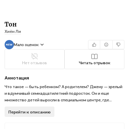
Тон
Хиён Ли
Мало оценок
Нет отзывов
Читать отрывок
Аннотация
Что такое — быть ребенком? А родителем? Джену — зрелый
и вдумчивый семнадцатилетний подросток. Он и еще
множество детей выросли в специальном центре, где
каждый ребенок имеет право выбрать самостоятельно
Перейти к описанию
потенциальных родителей при помощи ТОНа или
"Тестирования Опекунов на Надежность". Джену проводит
разные собеседования и ищет своих родителей, но поиски