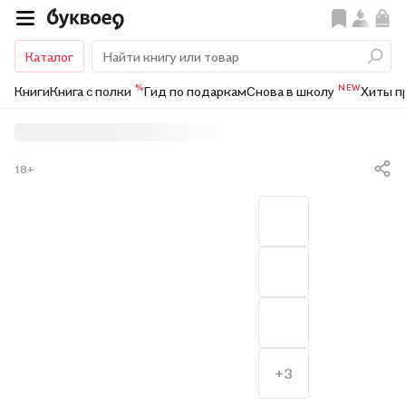
Каталог
%
NEW
Книги
Книга с полки
Гид по подаркам
Снова в школу
Хиты п
18+
+3