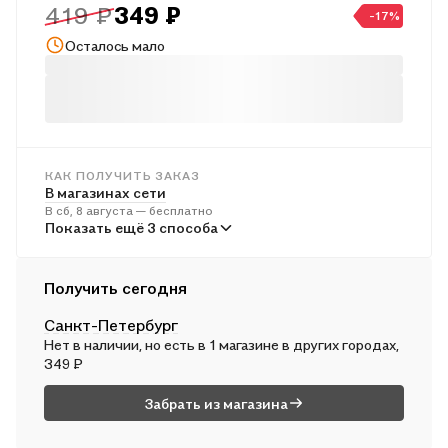
419 ₽
349 ₽
дополнительных занятий с учащимися 8 класса дома.
-17%
Осталось мало
КАК ПОЛУЧИТЬ ЗАКАЗ
В магазинах сети
В сб, 8 августа — бесплатно
В пунктах выдачи
Показать ещё 3 способа
Во вт, 11 августа — от 241 ₽
Курьером
Получить сегодня
В вс, 9 августа — от 312 ₽
Санкт-Петербург
Почтой России
Нет в наличии, но есть в 1 магазине в других городах,
В пн, 10 августа — от 499 ₽
349 ₽
Забрать из магазина