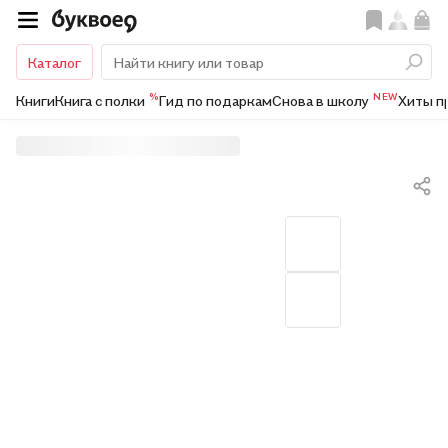
Каталог
%
NEW
Книги
Книга с полки
Гид по подаркам
Снова в школу
Хиты п