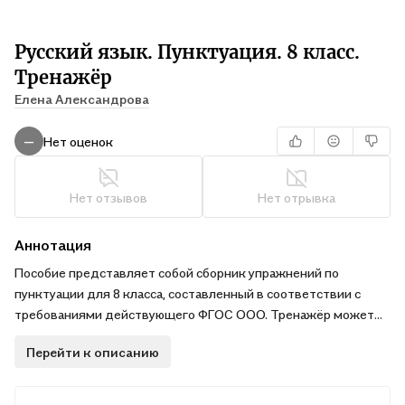
Русский язык. Пунктуация. 8 класс.
Тренажёр
Елена Александрова
Нет оценок
—
Нет отзывов
Нет отрывка
Аннотация
Пособие представляет собой сборник упражнений по
пунктуации для 8 класса, составленный в соответствии с
требованиями действующего ФГОС ООО. Тренажёр может
использоваться при обучении по любым учебникам и
Перейти к описанию
пособиям, входящим в федеральный перечень учебных
изданий. Предназначается для закрепления изученного
материала на уроках русского языка, а также для