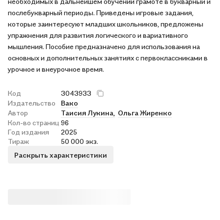
необходимых в дальнейшем обучении грамоте в букварный и
послебукварный периоды. Приведены игровые задания,
которые заинтересуют младших школьников, предложены
упражнения для развития логического и вариативного
мышления. Пособие предназначено для использования на
основных и дополнительных занятиях с первоклассниками в
урочное и внеурочное время.
Код
3043933
Издательство
Вако
Автор
Таисия Лукина,
Ольга Жиренко
Кол-во страниц
96
Год издания
2025
Тираж
50 000 экз.
Раскрыть характеристики