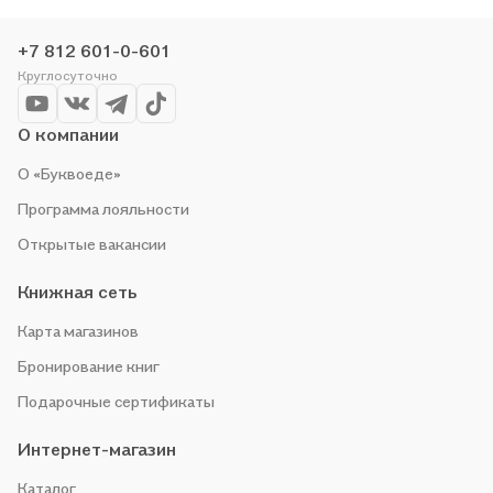
доставку. Мы и сами любим читать, поэтому делаем всё,
чтобы вы могли купить понравившуюся историю по приятной
+7 812 601-0-601
цене. Например, организуем конкурсы и проводим акции.
Круглосуточно
Оставайтесь с нами, чтобы не упустить выгоду!
О компании
О «Буквоеде»
Программа лояльности
Открытые вакансии
Книжная сеть
Карта магазинов
Бронирование книг
Подарочные сертификаты
Интернет-магазин
Каталог