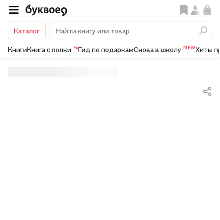
Каталог
%
NEW
Книги
Книга с полки
Гид по подаркам
Снова в школу
Хиты п