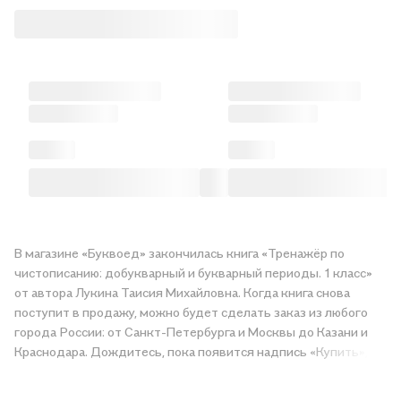
В магазине «Буквоед» закончилась книга «Тренажёр по
чистописанию: добукварный и букварный периоды. 1 класс»
от автора Лукина Таисия Михайловна. Когда книга снова
поступит в продажу, можно будет сделать заказ из любого
города России: от Санкт-Петербурга и Москвы до Казани и
Краснодара. Дождитесь, пока появится надпись «Купить»,
чтобы получить «Тренажёр по чистописанию: добукварный и
букварный периоды. 1 класс» в магазине сети или заказать