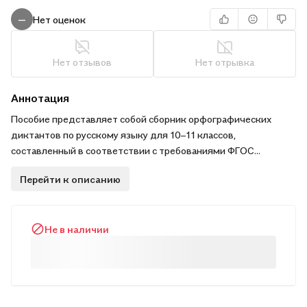
Нет оценок
—
Нет отзывов
Нет отрывка
Аннотация
Пособие представляет собой сборник орфографических
диктантов по русскому языку для 10–11 классов,
составленный в соответствии с требованиями ФГОС
среднего (полного) общего образования. Тренажёр может
Перейти к описанию
использоваться при обучении по любым учебникам,
входящим в федеральный перечень.
Не в наличии
Предназначается для закрепления изученного материала на
уроках русского языка, дополнительных занятий с учащимися
10–11 классов дома и подготовки к ЕГЭ.