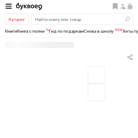
Каталог
%
NEW
Книги
Книга с полки
Гид по подаркам
Снова в школу
Хиты п