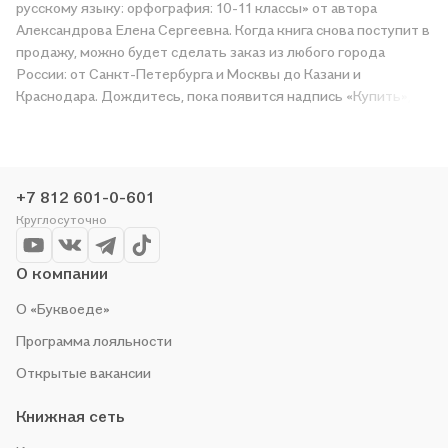
русскому языку: орфография: 10-11 классы» от автора
Александрова Елена Сергеевна. Когда книга снова поступит в
продажу, можно будет сделать заказ из любого города
России: от Санкт-Петербурга и Москвы до Казани и
Краснодара. Дождитесь, пока появится надпись «Купить»,
чтобы получить «Тренажёр по русскому языку: орфография:
10-11 классы» в магазине сети или заказать доставку. Мы и
сами любим читать, поэтому делаем всё, чтобы вы могли
купить понравившуюся историю по приятной цене. Например,
+7 812 601-0-601
организуем конкурсы и проводим акции. Оставайтесь с нами,
Круглосуточно
чтобы не упустить выгоду!
О компании
О «Буквоеде»
Программа лояльности
Открытые вакансии
Книжная сеть