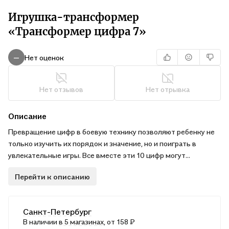
Игрушка-трансформер
«Трансформер цифра 7»
Нет оценок
—
Нет отзывов
Нет отрывка
Описание
Превращение цифр в боевую технику позволяют ребенку не
только изучить их порядок и значение, но и поиграть в
увлекательные игры. Все вместе эти 10 цифр могут
объединиться и превратиться в 1 большой Мегабот!
Перейти к описанию
В ассортименте, без возможности выбора.
Санкт-Петербург
В наличии
в 5 магазинах
, от 158 ₽