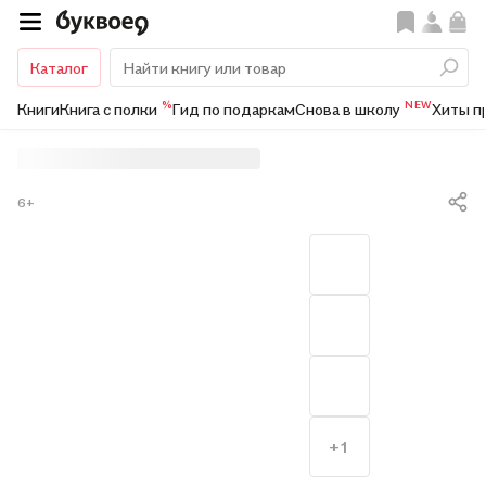
Каталог
%
NEW
Книги
Книга с полки
Гид по подаркам
Снова в школу
Хиты п
6+
+1