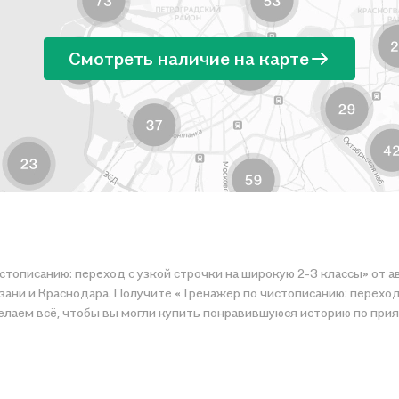
Смотреть наличие на карте
а широкую 2-3 классы» от автора Жиренко Ольга Егоровна. Сделать заказ можно из
снодара. Получите «Тренажер по чистописанию: переход с узкой строчки на ши
ию по приятной цене. Например, организуем конкурсы и проводим