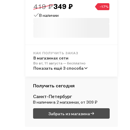
419 ₽
349 ₽
-17%
В наличии
КАК ПОЛУЧИТЬ ЗАКАЗ
В магазинах сети
Во вт, 11 августа — бесплатно
В пунктах выдачи
Показать ещё 3 способа
В ср, 12 августа — от 241 ₽
Курьером
Получить сегодня
В ср, 12 августа — от 312 ₽
Санкт-Петербург
Почтой России
В наличии
в 2 магазинах
, от 309 ₽
В чт, 13 августа — от 499 ₽
Забрать из магазина