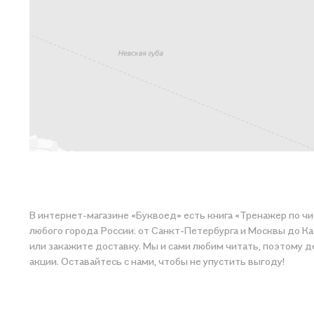
В интернет-магазине «Буквоед» есть книга «Тренажер по чистописанию: переход с узкой строчки н
любого города России: от Санкт-Петербурга и Москвы до Казани и Кра
или закажите доставку. Мы и сами любим читать, поэтому делаем всё, чтобы вы могли купить понравившуюся истор
акции. Оставайтесь с нами, чтобы не упустить выгоду!