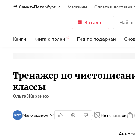
Санкт-Петербург
Магазины
Оплата и доставка
Каталог
Книги
Книга с полки
Гид по подаркам
Снов
%
Тренажер по чистописани
классы
Ольга Жиренко
Мало оценок
Нет отзывов
Аннот