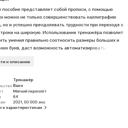
 пособие представляет собой прописи, с помощью
х можно не только совершенствовать каллиграфию
, но и успешно преодолевать трудности при переходе с
строки на широкую. Использование тренажёра позволит
ить умения правильно соотносить размеры больших и
ких букв, даст возможность автоматизировать навык
, поможет обучить разборчивому, красивому и чёткому
ти к описанию
, успешно овладеть навыком скорописи. Тренажёр
значен школьникам для коллективной работы на уроке
видуальной работы дома.
Тренажёр
Вако
льство
ет
Мягкий переплёт
ц
64
раж
2021, 50 000 экз.
и к характеристикам