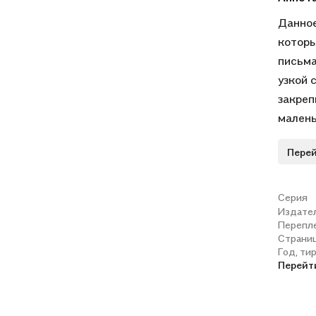
Данное
которы
письма
узкой 
закреп
малень
письма
Перей
письму
предна
и инди
Серия
Издате
Перепл
Страни
Год, ти
Перейт