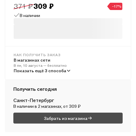
371 ₽
309 ₽
работе по другим программам. Предназначается учителям
-17%
начальных классов, учащимся и их родителям.
В наличии
КАК ПОЛУЧИТЬ ЗАКАЗ
В магазинах сети
В пн, 10 августа — бесплатно
В пунктах выдачи
Показать ещё 3 способа
Во вт, 11 августа — от 241 ₽
Курьером
Получить сегодня
В пн, 10 августа — от 312 ₽
Санкт-Петербург
Почтой России
В наличии
в 2 магазинах
, от 309 ₽
Во вт, 11 августа — от 498 ₽
Забрать из магазина