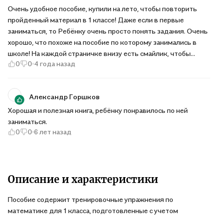
Очень удобное пособие, купили на лето, чтобы повторить
пройденный материал в 1 классе! Даже если в первые
заниматься, то Ребёнку очень просто понять задания. Очень
хорошо, что похоже на пособие по которому занимались в
школе! На каждой страничке внизу есть смайлик, чтобы
0
0
4 года назад
дорисовать улыбку или наоборот грусть, смотря как ребёнок
выполнить задание, интересно придумано! Ребёнок с охотой
занимается!
Александр Горшков
Хорошая и полезная книга, ребёнку понравилось по ней
заниматься.
0
0
6 лет назад
Описание и характеристики
Пособие содержит тренировочные упражнения по
математике для 1 класса, подготовленные с учетом