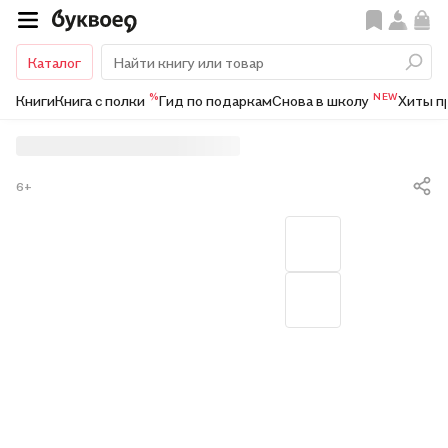
Каталог
%
NEW
Книги
Книга с полки
Гид по подаркам
Снова в школу
Хиты п
6+