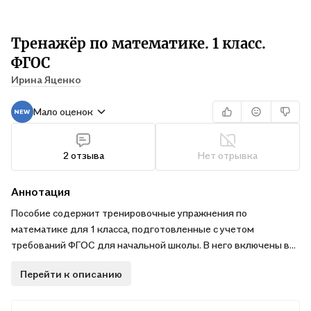
Тренажёр по математике. 1 класс.
ФГОС
Ирина Яценко
Мало оценок
2 отзыва
Нет отрывка
Аннотация
Пособие содержит тренировочные упражнения по
математике для 1 класса, подготовленные с учетом
требований ФГОС для начальной школы. В него включены все
виды примеров и задач для 1 класса, математические
Перейти к описанию
диктанты. Задания ориентированы на работу с учебником и
рабочими тетрадями по математике, входящими в состав
УМК «Школа России», а также могут быть использованы и при