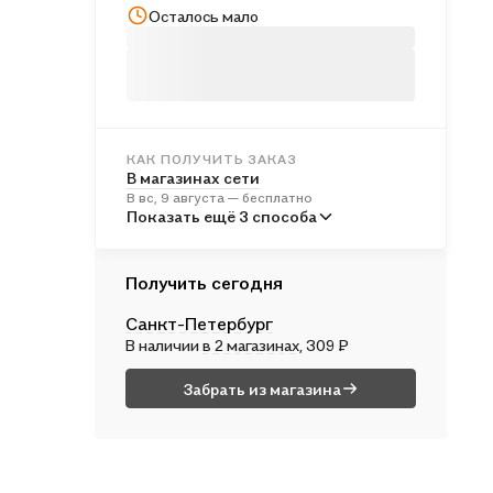
Осталось мало
КАК ПОЛУЧИТЬ ЗАКАЗ
В магазинах сети
В вс, 9 августа — бесплатно
В пунктах выдачи
Показать ещё 3 способа
Во вт, 11 августа — от 241 ₽
Курьером
Получить сегодня
В пн, 10 августа — от 312 ₽
Санкт-Петербург
Почтой России
В наличии
в 2 магазинах
, 309 ₽
Во вт, 11 августа — от 498 ₽
Забрать из магазина