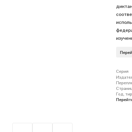
диктан
соотве
исполь
федера
изучен
дополн
Перей
Серия
Издате
Перепл
Страни
Год, ти
Перейт