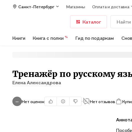
Санкт-Петербург
Магазины
Оплата и доставка
Каталог
Книги
Книга с полки
Гид по подаркам
Снов
%
Тренажёр по русскому язы
Елена Александрова
Нет оценок
Нет отзывов
Купи
—
Аннот
Пособи