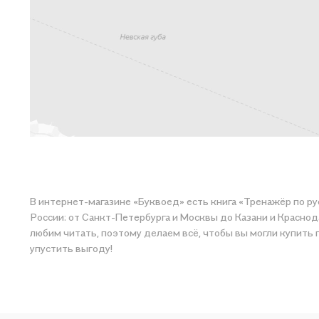
В интернет-магазине «Буквоед» есть книга «Тренажёр по ру
России: от Санкт-Петербурга и Москвы до Казани и Краснода
любим читать, поэтому делаем всё, чтобы вы могли купить понравившуюся историю по приятной цене. Например, организуем конкурсы и проводим акции. Оставайтесь с нами, чтобы не
упустить выгоду!