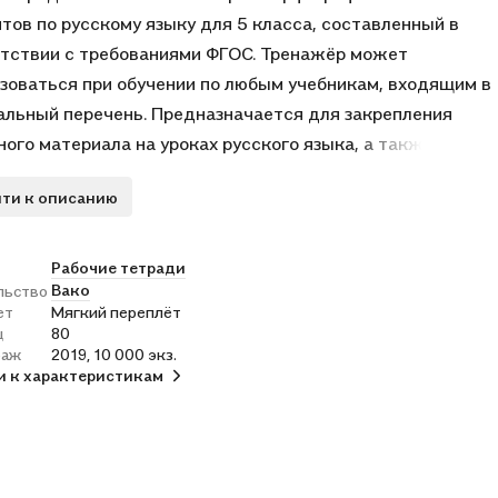
тов по русскому языку для 5 класса, составленный в
тствии с требованиями ФГОС. Тренажёр может
зоваться при обучении по любым учебникам, входящим в
льный перечень. Предназначается для закрепления
ного материала на уроках русского языка, а также для
ительных занятий с учащимися 5 класса дома.
ти к описанию
Рабочие тетради
Вако
льство
ет
Мягкий переплёт
ц
80
раж
2019, 10 000 экз.
и к характеристикам