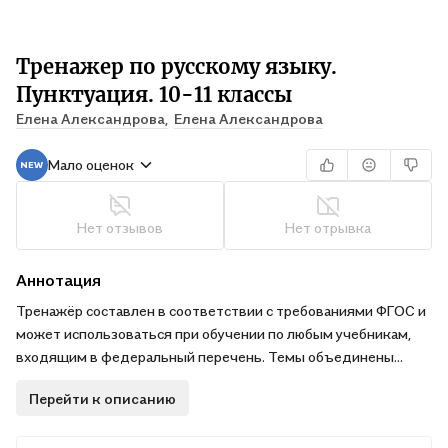
Тренажер по русскому языку.
Пунктуация. 10-11 классы
Елена Александрова,
Елена Александрова
Мало оценок
Нет отзывов
Нет отрывка
Аннотация
Тренажёр составлен в соответствии с требованиями ФГОС и
может использоваться при обучении по любым учебникам,
входящим в федеральный перечень. Темы объединены
таким образом, чтобы ученики не только повторили все
Перейти к описанию
основные правила пунктуации, но и проследили
закономерности между ними.