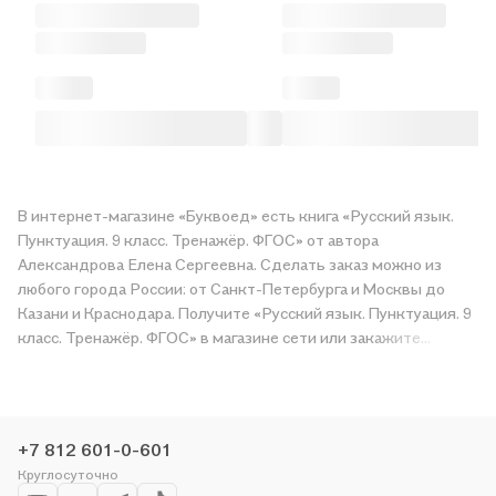
В интернет-магазине «Буквоед» есть книга «Русский язык.
Пунктуация. 9 класс. Тренажёр. ФГОС» от автора
Александрова Елена Сергеевна. Сделать заказ можно из
любого города России: от Санкт-Петербурга и Москвы до
Казани и Краснодара. Получите «Русский язык. Пунктуация. 9
класс. Тренажёр. ФГОС» в магазине сети или закажите
доставку. Мы и сами любим читать, поэтому делаем всё,
чтобы вы могли купить понравившуюся историю по приятной
цене. Например, организуем конкурсы и проводим акции.
Оставайтесь с нами, чтобы не упустить выгоду!
+7 812 601-0-601
Круглосуточно