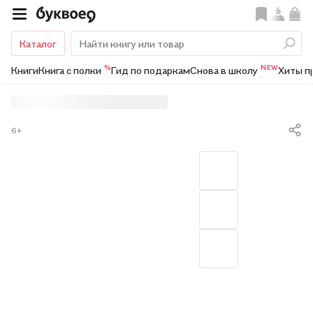
Каталог
%
NEW
Книги
Книга с полки
Гид по подаркам
Снова в школу
Хиты п
6+