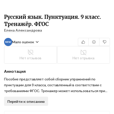
Русский язык. Пунктуация. 9 класс.
Тренажёр. ФГОС
Елена Александрова
Мало оценок
Нет отзывов
Нет отрывка
Аннотация
Пособие представляет собой сборник упражнений по
пунктуации для 9 класса, составленный в соответствии с
требованиями ФГОС. Тренажер может использоваться при
обучении по любым учебникам, входящим в федеральный
Перейти к описанию
перечень. Предназначается для закрепления изученного
материала на уроках русского языка, а также для