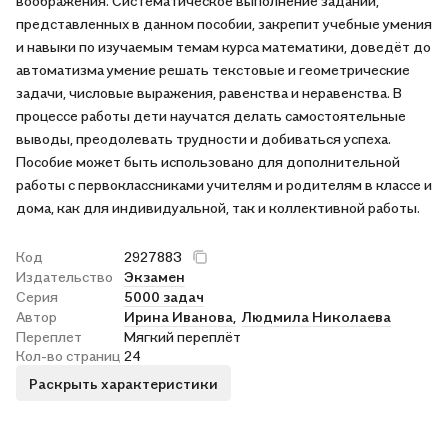
воображения. Систематическое выполнение заданий,
представленных в данном пособии, закрепит учебные умения
и навыки по изучаемым темам курса математики, доведёт до
автоматизма умение решать текстовые и геометрические
задачи, числовые выражения, равенства и неравенства. В
процессе работы дети научатся делать самостоятельные
выводы, преодолевать трудности и добиваться успеха.
Пособие может быть использовано для дополнительной
работы с первоклассниками учителям и родителям в классе и
дома, как для индивидуальной, так и коллективной работы.
Код
2927883
Издательство
Экзамен
Серия
5000 задач
Автор
Ирина Иванова,
Людмила Николаева
Переплет
Мягкий переплёт
Кол-во страниц
24
Раскрыть характеристики