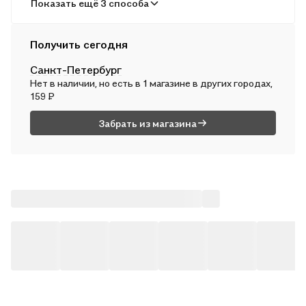
В пунктах выдачи
Показать ещё 3 способа
дома, как для индивидуальной, так и коллективной работы.
В ср, 12 августа — от 240 ₽
Курьером
Получить сегодня
В ср, 12 августа — от 311 ₽
Санкт-Петербург
Почтой России
Нет в наличии, но есть в 1 магазине в других городах,
В чт, 13 августа — от 492 ₽
159 ₽
Забрать из магазина