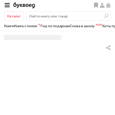
Каталог
%
NEW
Книги
Книга с полки
Гид по подаркам
Снова в школу
Хиты п