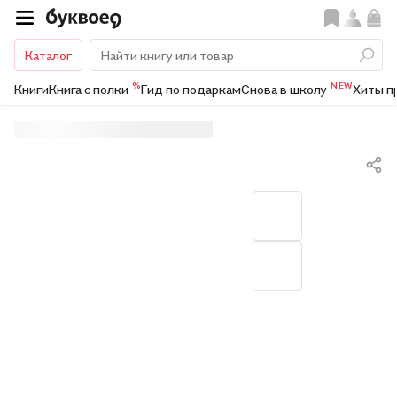
Каталог
%
NEW
Книги
Книга с полки
Гид по подаркам
Снова в школу
Хиты п