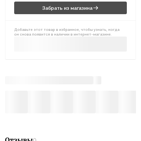
пособия издательства "Экзамен" допущены к использованию
Забрать из магазина
в общеобразовательных учреждениях. 5-е издание,
исправленное.
Добавьте этот товар в избранное, чтобы узнать, когда
он снова появится в наличии в интернет-магазине.
Отзывы
0