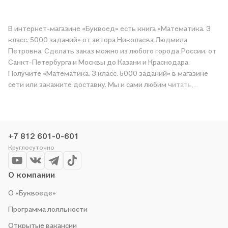
В интернет-магазине «Буквоед» есть книга «Математика. 3
класс. 5000 заданий» от автора Николаева Людмила
Петровна. Сделать заказ можно из любого города России: от
Санкт-Петербурга и Москвы до Казани и Краснодара.
Получите «Математика. 3 класс. 5000 заданий» в магазине
сети или закажите доставку. Мы и сами любим читать,
поэтому делаем всё, чтобы вы могли купить понравившуюся
историю по приятной цене. Например, организуем конкурсы и
проводим акции. Оставайтесь с нами, чтобы не упустить
выгоду!
+7 812 601-0-601
Круглосуточно
О компании
О «Буквоеде»
Программа лояльности
Открытые вакансии