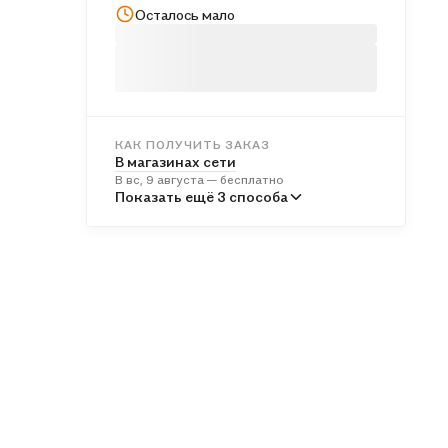
Осталось мало
КАК ПОЛУЧИТЬ ЗАКАЗ
В магазинах сети
В вс, 9 августа — бесплатно
В пунктах выдачи
Показать ещё 3 способа
Во вт, 11 августа — от 243 ₽
Курьером
В вс, 9 августа — от 314 ₽
Почтой России
В пн, 10 августа — от 515 ₽