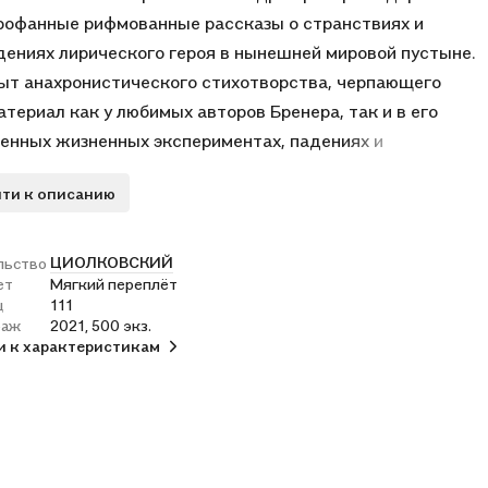
рофанные рифмованные рассказы о странствиях и
ениях лирического героя в нынешней мировой пустыне.
ыт анахронистического стихотворства, черпающего
атериал как у любимых авторов Бренера, так и в его
енных жизненных экспериментах, падениях и
ворных ошибках. Главным мотивом этих стихов
ти к описанию
ся жизненная и творческая неудача. Ибо всеми
нная удача, как сказал философ, не может быть целью
щей поэзии.
ЦИОЛКОВСКИЙ
льство
ет
Мягкий переплёт
ц
111
раж
2021, 500 экз.
и к характеристикам