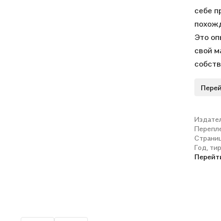
себе п
похожд
Это оп
свой м
собств
смехот
Перей
являет
призна
настоя
Издате
Перепл
Страни
Год, ти
Перейт