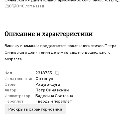
0
0
10 лет назад
родители, читавшие в детстве журнал "Трамвай", будут
приятно удивлены, встретив знакомые и давно любимые
строчки и образы. Честно говоря, поэтическая серия "Радуга-
дуга" издательства "Октопус" - наш безусловный фаворит
среди множества книжных серий для дошкольников и
Описание и характеристики
младших школьников.
Вашему вниманию предлагается яркая книга стихов Петра
Синявского для чтения детям младшего дошкольного
возраста.
Код
2313755
Издательство
Октопус
Серия
Радуга-дуга
Автор
Пётр Синявский
Иллюстратор
Баделина Светлана
Переплет
Твёрдый переплёт
Раскрыть характеристики