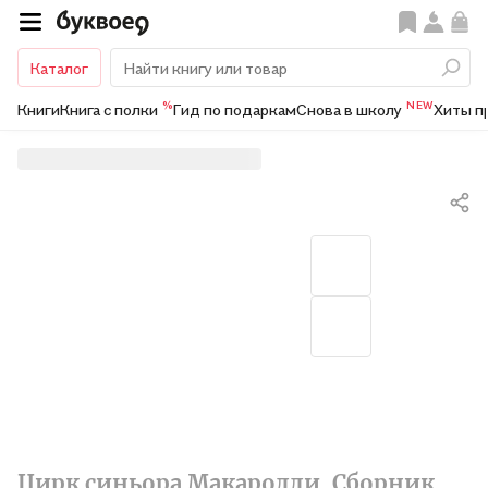
Каталог
%
NEW
Книги
Книга с полки
Гид по подаркам
Снова в школу
Хиты п
Цирк синьора Макаролли. Сборник