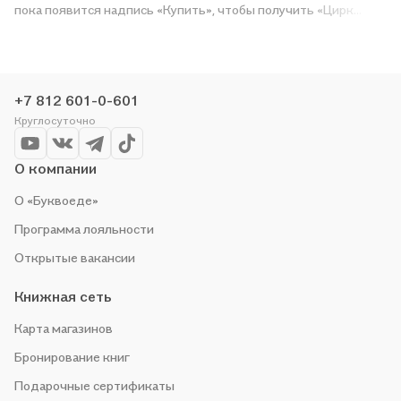
пока появится надпись «Купить», чтобы получить «Цирк
синьора Макаролли. Сборник стихов» в магазине сети или
заказать доставку. Мы и сами любим читать, поэтому делаем
всё, чтобы вы могли купить понравившуюся историю по
приятной цене. Например, организуем конкурсы и проводим
+7 812 601-0-601
акции. Оставайтесь с нами, чтобы не упустить выгоду!
Круглосуточно
О компании
О «Буквоеде»
Программа лояльности
Открытые вакансии
Книжная сеть
Карта магазинов
Бронирование книг
Подарочные сертификаты