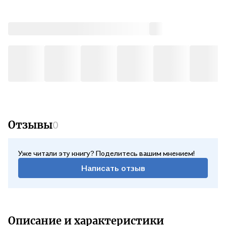
Серия «Богословие» — наиболее полное и выверенное
собрание текстов российских религиозных философов,
которое не оставит пробелов в изучении столь важной темы.
Отзывы
0
Уже читали эту книгу? Поделитесь вашим мнением!
Написать отзыв
Описание и характеристики