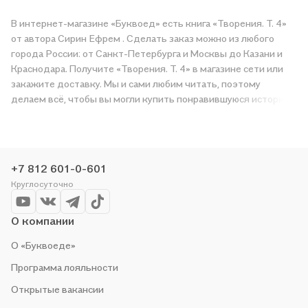
В интернет-магазине «Буквоед» есть книга «Творения. Т. 4»
от автора Сирин Ефрем . Сделать заказ можно из любого
города России: от Санкт-Петербурга и Москвы до Казани и
Краснодара. Получите «Творения. Т. 4» в магазине сети или
закажите доставку. Мы и сами любим читать, поэтому
делаем всё, чтобы вы могли купить понравившуюся историю
по приятной цене. Например, организуем конкурсы и
проводим акции. Оставайтесь с нами, чтобы не упустить
выгоду!
+7 812 601-0-601
Круглосуточно
О компании
О «Буквоеде»
Программа лояльности
Открытые вакансии