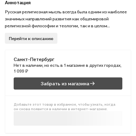
Аннотация
Русская религиозная мысль всегда была одним из наиболее
значимых направлений развития как общемировой
религиозной философии и теологии, так и в целом
российского государства на разных этапах его становления.
Перейти к описанию
Именно в России религиозное мышление достигало как своих
наиболее значимых вершин, так и своих наиболее необычных
форм.
Санкт-Петербург
От ранних форм религиозного сознания до полного запрета
Нет в наличии, но есть в 1 магазине в других городах,
на религиозную философию — в каждую эпоху находились
1 099 ₽
мудрецы, которые не давали затухнуть искре религиозного
сознания в России. И даже сегодня, смотря в глубины нашей
Забрать из магазина
истории, мы понимаем, что наибольшее влияние на нашу
цивилизацию оказали именно мыслители религиозные —
таков уж уклад нашей страны.
Добавьте этот товар в избранное, чтобы узнать, когда
он снова появится в наличии в интернет-магазине.
Чтение трудов наших философов, оказавших наибольшее
влияние на формирования и сохранение истинной морали и
истинного облика благородного человека, — дело особо
актуальное для сегодняшнего дня.