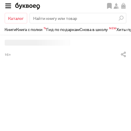
Каталог
%
NEW
Книги
Книга с полки
Гид по подаркам
Снова в школу
Хиты п
16+