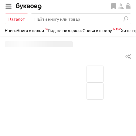
Каталог
%
NEW
Книги
Книга с полки
Гид по подаркам
Снова в школу
Хиты п