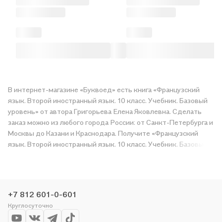
В интернет-магазине «Буквоед» есть книга «Французский
язык. Второй иностранный язык. 10 класс. Учебник. Базовый
уровень» от автора Григорьева Елена Яковлевна. Сделать
заказ можно из любого города России: от Санкт-Петербурга и
Москвы до Казани и Краснодара. Получите «Французский
язык. Второй иностранный язык. 10 класс. Учебник. Базовый
уровень» в магазине сети или закажите доставку. Мы и сами
любим читать, поэтому делаем всё, чтобы вы могли купить
понравившуюся историю по приятной цене. Например,
организуем конкурсы и проводим акции. Оставайтесь с нами,
+7 812 601-0-601
чтобы не упустить выгоду!
Круглосуточно