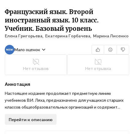
Французский язык. Второй
иностранный язык. 10 класс.
Учебник. Базовый уровень
Елена Григорьева,
Екатерина Горбачева,
Марина Лисенко
Мало оценок
Нет отзывов
Нет отрывка
Аннотация
Настоящее издание продолжает предметную линию
учебников В.И. Ляха, предназначено для учащихся старших
классов общеобразовательных организаций и содержит
теоретические сведения об основах физической культуры, а
Перейти к описанию
также обязательный учебный материал по спортивным
играм, легкой атлетике, гимнастике, элементам единоборств,