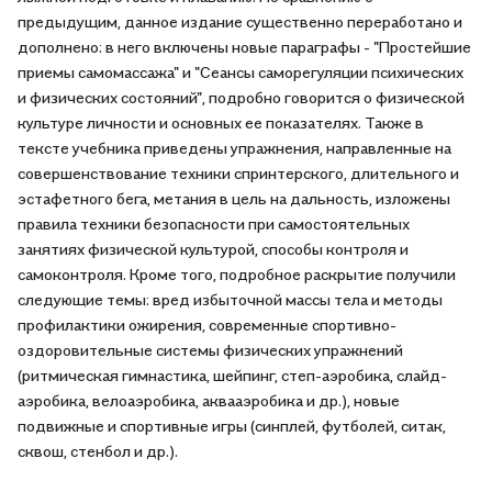
предыдущим, данное издание существенно переработано и
дополнено: в него включены новые параграфы - "Простейшие
приемы самомассажа" и "Сеансы саморегуляции психических
и физических состояний", подробно говорится о физической
культуре личности и основных ее показателях. Также в
тексте учебника приведены упражнения, направленные на
совершенствование техники спринтерского, длительного и
эстафетного бега, метания в цель на дальность, изложены
правила техники безопасности при самостоятельных
занятиях физической культурой, способы контроля и
самоконтроля. Кроме того, подробное раскрытие получили
следующие темы: вред избыточной массы тела и методы
профилактики ожирения, современные спортивно-
оздоровительные системы физических упражнений
(ритмическая гимнастика, шейпинг, степ-аэробика, слайд-
аэробика, велоаэробика, аквааэробика и др.), новые
подвижные и спортивные игры (синплей, футболей, ситак,
сквош, стенбол и др.).