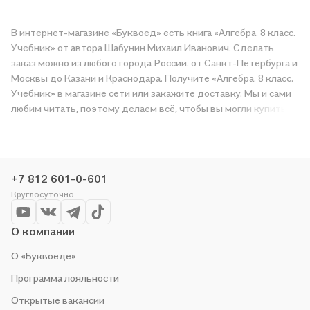
В интернет-магазине «Буквоед» есть книга «Алгебра. 8 класс.
Учебник» от автора Шабунин Михаил Иванович. Сделать
заказ можно из любого города России: от Санкт-Петербурга и
Москвы до Казани и Краснодара. Получите «Алгебра. 8 класс.
Учебник» в магазине сети или закажите доставку. Мы и сами
любим читать, поэтому делаем всё, чтобы вы могли купить
понравившуюся историю по приятной цене. Например,
организуем конкурсы и проводим акции. Оставайтесь с нами,
чтобы не упустить выгоду!
+7 812 601-0-601
Круглосуточно
О компании
О «Буквоеде»
Программа лояльности
Открытые вакансии