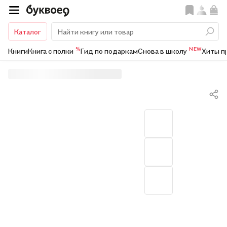
Каталог
%
NEW
Книги
Книга с полки
Гид по подаркам
Снова в школу
Хиты п