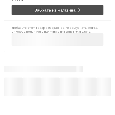
мировоззренческая. Учебник содержит материал,
изложенный в форме занимательных диалогов, развивающий
Забрать из магазина
метапредметные умения и личностные качества учащихся.
Добавьте этот товар в избранное, чтобы узнать, когда
он снова появится в наличии в интернет-магазине.