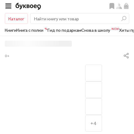
Каталог
%
NEW
Книги
Книга с полки
Гид по подаркам
Снова в школу
Хиты п
0+
+4