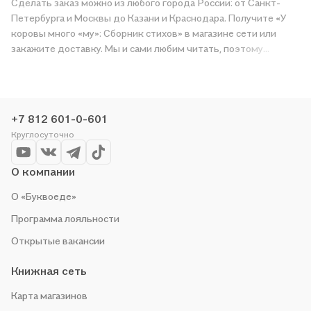
Сделать заказ можно из любого города России: от Санкт-
Петербурга и Москвы до Казани и Краснодара. Получите «У
коровы много «му»: Сборник стихов» в магазине сети или
закажите доставку. Мы и сами любим читать, поэтому
делаем всё, чтобы вы могли купить понравившуюся историю
по приятной цене. Например, организуем конкурсы и
проводим акции. Оставайтесь с нами, чтобы не упустить
выгоду!
+7 812 601-0-601
Круглосуточно
О компании
О «Буквоеде»
Программа лояльности
Открытые вакансии
Книжная сеть
Карта магазинов