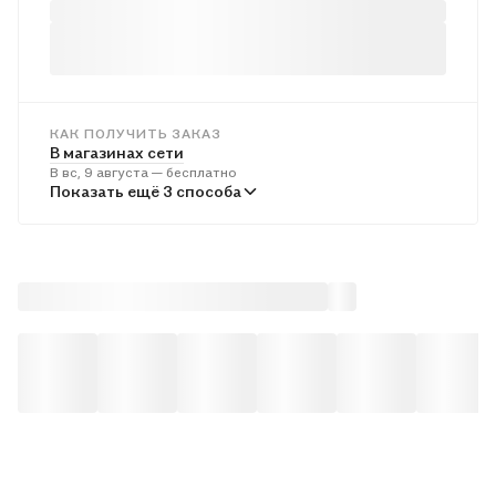
КАК ПОЛУЧИТЬ ЗАКАЗ
В магазинах сети
В вс, 9 августа — бесплатно
В пунктах выдачи
Показать ещё 3 способа
Во вт, 11 августа — от 242 ₽
Курьером
В вс, 9 августа — от 313 ₽
Почтой России
В пн, 10 августа — от 509 ₽