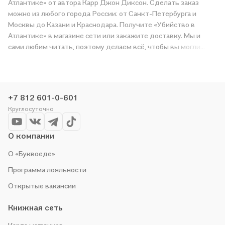
Атлантике» от автора Карр Джон Диксон. Сделать заказ
можно из любого города России: от Санкт-Петербурга и
Москвы до Казани и Краснодара. Получите «Убийство в
Атлантике» в магазине сети или закажите доставку. Мы и
сами любим читать, поэтому делаем всё, чтобы вы могли
купить понравившуюся историю по приятной цене. Например,
организуем конкурсы и проводим акции. Оставайтесь с нами,
чтобы не упустить выгоду!
+7 812 601-0-601
Круглосуточно
О компании
О «Буквоеде»
Программа лояльности
Открытые вакансии
Книжная сеть