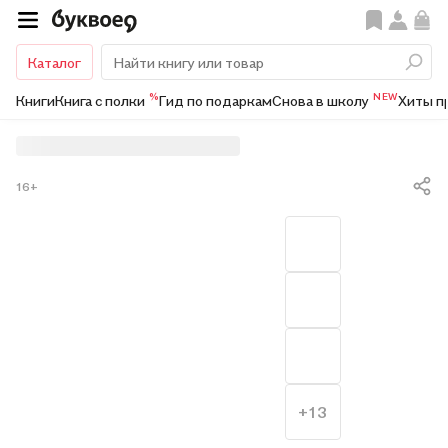
Каталог
%
NEW
Книги
Книга с полки
Гид по подаркам
Снова в школу
Хиты п
16+
+13