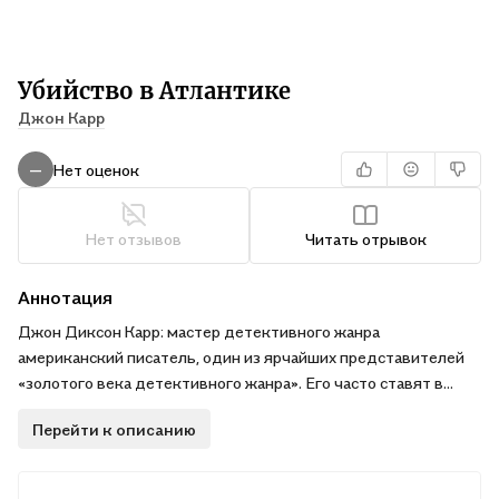
Убийство в Атлантике
Джон Карр
Нет оценок
—
Нет отзывов
Читать отрывок
Аннотация
Джон Диксон Карр: мастер детективного жанра
американский писатель, один из ярчайших представителей
«золотого века детективного жанра». Его часто ставят в
один ряд с такими классиками, как Агата Кристи, Гилберт Кит
Перейти к описанию
Честертон и Гастон Леру.
Карра называют специалистом по убийствам в закрытой
комнате — сюжетам, где жертва оказывается в запертом