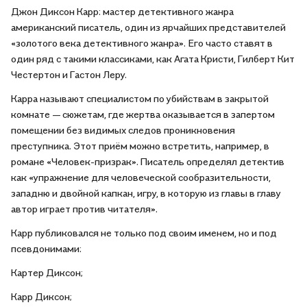
Джон Диксон Карр: мастер детективного жанра
американский писатель, один из ярчайших представителей
«золотого века детективного жанра». Его часто ставят в
один ряд с такими классиками, как Агата Кристи, Гилберт Кит
Честертон и Гастон Леру.
Карра называют специалистом по убийствам в закрытой
комнате — сюжетам, где жертва оказывается в запертом
помещении без видимых следов проникновения
преступника. Этот приём можно встретить, например, в
романе «Человек-призрак». Писатель определял детектив
как «упражнение для человеческой сообразительности,
западню и двойной капкан, игру, в которую из главы в главу
автор играет против читателя».
Карр публиковался не только под своим именем, но и под
псевдонимами:
Картер Диксон;
Карр Диксон;