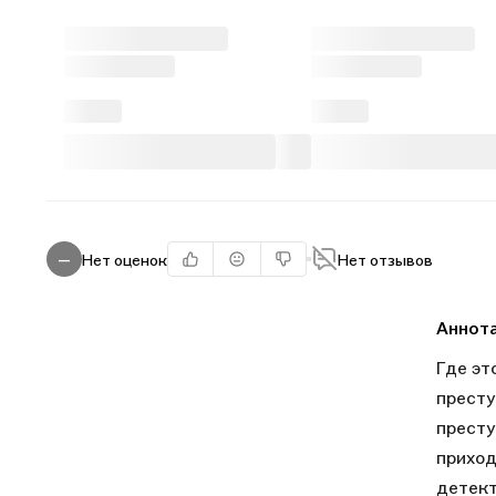
Нет оценок
Нет отзывов
—
Аннот
Где эт
престу
престу
приход
детекти