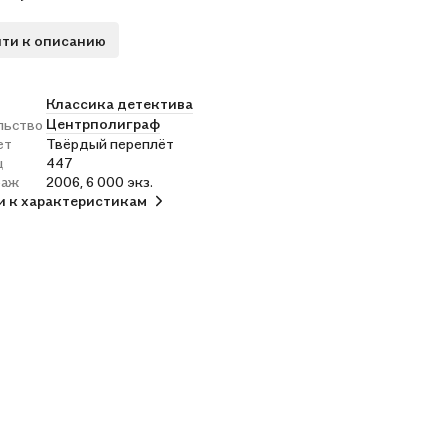
ти к описанию
Классика детектива
Центрполиграф
льство
ет
Твёрдый переплёт
ц
447
раж
2006, 6 000 экз.
и к характеристикам