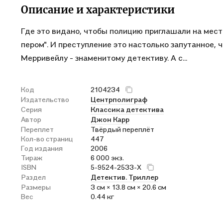
Описание и характеристики
Где это видано, чтобы полицию приглашали на мест
пером". И преступление это настолько запутанное,
Мерривейлу - знаменитому детективу. А с...
Код
2104234
Издательство
Центрполиграф
Серия
Классика детектива
Автор
Джон Карр
Переплет
Твёрдый переплёт
Кол-во страниц
447
Год издания
2006
Тираж
6 000 экз.
ISBN
5-9524-2533-X
Раздел
Детектив. Триллер
Размеры
3 см × 13.8 см × 20.6 см
Вес
0.44 кг