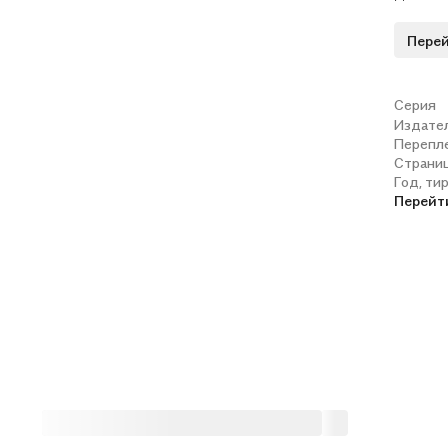
Перей
Серия
Издате
Перепл
Страни
Год, ти
Перейт