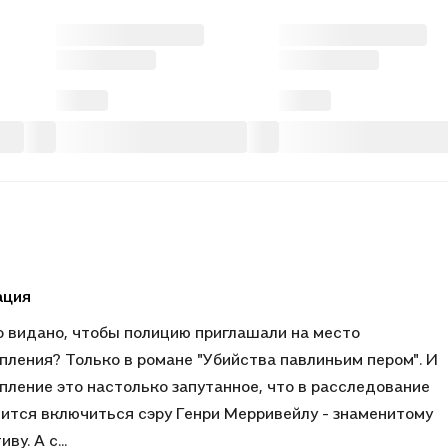
ация
о видано, чтобы полицию приглашали на место
пления? Только в романе "Убийства павлиньим пером". И
пление это настолько запутанное, что в расследование
ится включиться сэру Генри Мерривейлу - знаменитому
ву. А с...