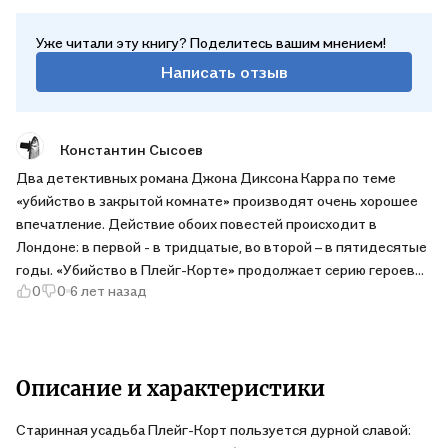
Уже читали эту книгу? Поделитесь вашим мнением!
Написать отзыв
Константин Сысоев
Два детективных романа Джона Диксона Карра по теме
«убийство в закрытой комнате» производят очень хорошее
впечатление. Действие обоих повестей происходит в
Лондоне: в первой - в тридцатые, во второй – в пятидесятые
годы. «Убийство в Плейг-Корте» продолжает серию героев
0
0
6 лет назад
из романа «Убийства единорога», «Патрик Батлер защищает»
примыкает к фелловскому циклу Карра. Автор не только
досконально прописывает детективную интригу, но и
изображает атмосферу Англии тех лет, а кроме того, создает
характерное мрачное и загадочное напряжение.
Описание и характеристики
Старинная усадьба Плейг-Корт пользуется дурной славой: