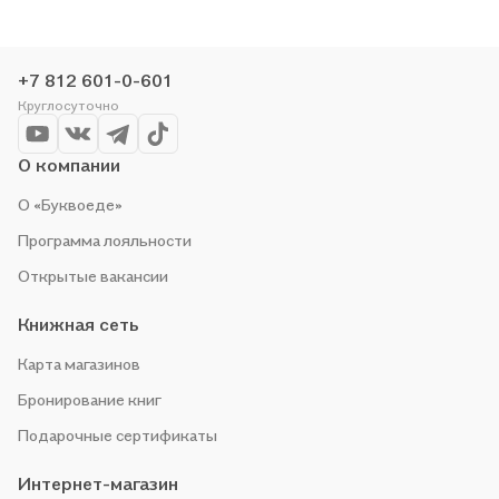
делаем всё, чтобы вы могли купить понравившуюся историю
по приятной цене. Например, организуем конкурсы и
проводим акции. Оставайтесь с нами, чтобы не упустить
+7 812 601-0-601
выгоду!
Круглосуточно
О компании
О «Буквоеде»
Программа лояльности
Открытые вакансии
Книжная сеть
Карта магазинов
Бронирование книг
Подарочные сертификаты
Интернет-магазин