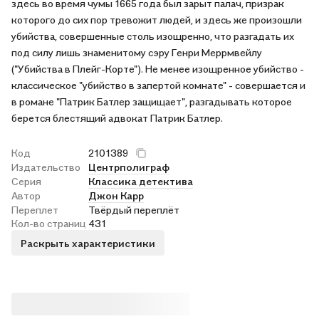
здесь во время чумы 1665 года был зарыт палач, призрак
которого до сих пор тревожит людей, и здесь же произошли
убийства, совершенные столь изощренно, что разгадать их
под силу лишь знаменитому сэру Генри Меррмвейлу
("Убийства в Плейг-Корте"). Не менее изощренное убийство -
классическое "убийство в запертой комнате" - совершается и
в романе "Патрик Батлер защищает", разгадывать которое
берется блестящий адвокат Патрик Батлер.
Код
2101389
Издательство
Центрполиграф
Серия
Классика детектива
Автор
Джон Карр
Переплет
Твёрдый переплёт
Кол-во страниц
431
Раскрыть характеристики