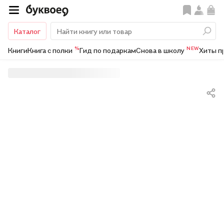
Каталог
%
NEW
Книги
Книга с полки
Гид по подаркам
Снова в школу
Хиты п