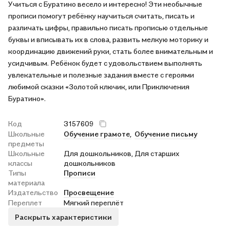
Учиться с Буратино весело и интересно! Эти необычные
прописи помогут ребёнку научиться считать, писать и
различать цифры, правильно писать прописью отдельные
буквы и вписывать их в слова, развить мелкую моторику и
координацию движений руки, стать более внимательным и
усидчивым. Ребёнок будет с удовольствием выполнять
увлекательные и полезные задания вместе с героями
любимой сказки «Золотой ключик, или Приключения
Буратино».
Код
3157609
Школьные
Обучение грамоте,
Обучение письму
предметы
Школьные
Для дошкольников, Для старших
классы
дошкольников
Типы
Прописи
материала
Издательство
Просвещение
Переплет
Мягкий переплёт
Раскрыть характеристики