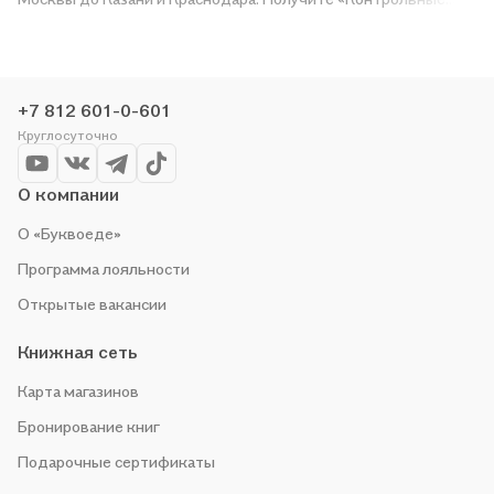
работы по предмету "Окружающий мир". Часть 1. К учебнику
А.А. Плешакова "Окружающий мир. 3 класс. В 2-х частях. Часть
1"» в магазине сети или закажите доставку. Мы и сами любим
читать, поэтому делаем всё, чтобы вы могли купить
+7 812 601-0-601
понравившуюся историю по приятной цене. Например,
Круглосуточно
организуем конкурсы и проводим акции. Оставайтесь с нами,
чтобы не упустить выгоду!
О компании
О «Буквоеде»
Программа лояльности
Открытые вакансии
Книжная сеть
Карта магазинов
Бронирование книг
Подарочные сертификаты