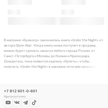
В магазине «Буквоед» закончилась книга «Under the Night» от
автора Glynn Alan . Когда книга снова поступит в продажу,
можно будет сделать заказ из любого города России: от
Санкт-Петербурга и Москвы до Казани и Краснодара.
Дождитесь, пока появится надпись «Купить», чтобы
получить «Under the Night» в магазине сети или заказать
доставку. Мы и сами любим читать, поэтому делаем всё,
чтобы вы могли купить понравившуюся историю по приятной
цене. Например, организуем конкурсы и проводим акции.
Оставайтесь с нами, чтобы не упустить выгоду!
+7 812 601-0-601
Круглосуточно