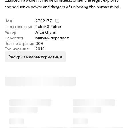
adapted into the hit movie Limitless, Under the Night explores
the seductive power and dangers of unlocking the human mind.
Код
2762177
Издательство
Faber & Faber
Автор
Alan Glynn
Переплет
Мягкий переплёт
Кол-во страниц
309
Год издания
2019
Раскрыть характеристики