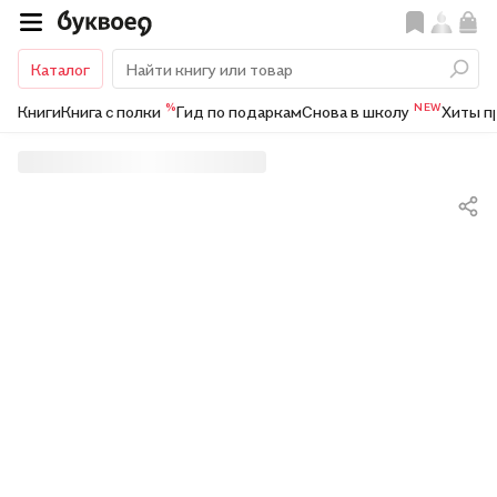
Каталог
%
NEW
Книги
Книга с полки
Гид по подаркам
Снова в школу
Хиты п