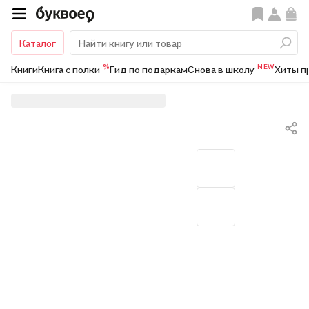
Каталог
%
NEW
Книги
Книга с полки
Гид по подаркам
Снова в школу
Хиты п