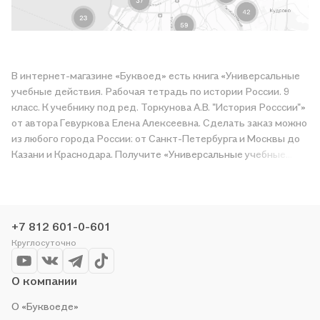
В интернет-магазине «Буквоед» есть книга «Универсальные
учебные действия. Рабочая тетрадь по истории России. 9
класс. К учебнику под ред. Торкунова А.В. "История Росссии"»
от автора Гевуркова Елена Алексеевна. Сделать заказ можно
из любого города России: от Санкт-Петербурга и Москвы до
Казани и Краснодара. Получите «Универсальные учебные
действия. Рабочая тетрадь по истории России. 9 класс. К
учебнику под ред. Торкунова А.В. "История Росссии"» в
магазине сети или закажите доставку. Мы и сами любим
читать, поэтому делаем всё, чтобы вы могли купить
+7 812 601-0-601
понравившуюся историю по приятной цене. Например,
Круглосуточно
организуем конкурсы и проводим акции. Оставайтесь с нами,
чтобы не упустить выгоду!
О компании
О «Буквоеде»