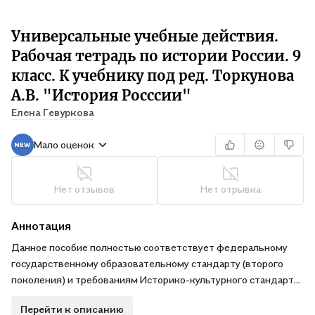
Универсальные учебные действия.
Рабочая тетрадь по истории России. 9
класс. К учебнику под ред. Торкунова
А.В. "История Росссии"
Елена Гевуркова
Мало оценок
Нет отзывов
Нет отрывка
Аннотация
Данное пособие полностью соответствует федеральному
государственному образовательному стандарту (второго
поколения) и требованиям Историко-культурного стандарта.
В рабочей тетради собраны разнообразные задания по всем
Перейти к описанию
темам учебника, которые способствуют формированию у