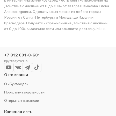
В интернет-магазине «Буквоед» есть книга «Упражнения на
Действия с числами от 0 до 100» от автора Шамакова Елена
Александровна. Сделать заказ можно из любого города
России: от Санкт-Петербурга и Москвы до Казани и
Краснодара. Получите «Упражнения на Действия с числами
от 0 до 100» в магазине сети или закажите доставку. Мы и
сами любим читать, поэтому делаем всё, чтобы вы могли
купить понравившуюся историю по приятной цене. Например,
организуем конкурсы и проводим акции. Оставайтесь с нами,
чтобы не упустить выгоду!
+7 812 601-0-601
Круглосуточно
О компании
О «Буквоеде»
Программа лояльности
Открытые вакансии
Книжная сеть