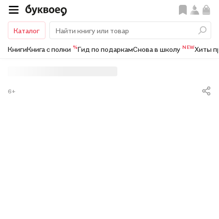
Каталог
%
NEW
Книги
Книга с полки
Гид по подаркам
Снова в школу
Хиты п
6+